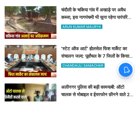
चंदौली के चकिया गांव में अखाड़े पर अवैध
कब्जा, इस नागपंचमी भी सूना रहेगा पारंपरिक
खेल का मैदान
ARUN KUMAR MAURYA
'स्टेट ऑफ आर्ट' होलसेल फिश मार्केट का
संचालन जल्द: पूर्वांचल के 7 जिलों के किसान
जुड़ेंगे चंदौली फिश मार्केट से
CHANDAULI SAMACHAR
अलीनगर पुलिस की बड़ी कामयाबी: ऑटो
चालक से मोबाइल व ईयरफोन छीनने वाले 2
अभियुक्त 24 घंटे में गिरफ्तार
CHANDAULI SAMACHAR
चंदौली की छात्राओं के लिए ई-ट्राईसाइकिल
योजना शुरू, हर विधानसभा में 20 को मिलेगा