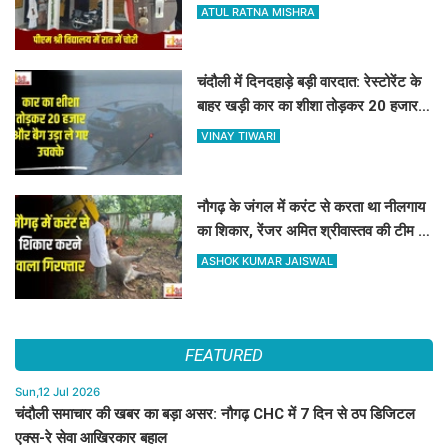
हजारों का सामान पार
ATUL RATNA MISHRA
चंदौली में दिनदहाड़े बड़ी वारदात: रेस्टोरेंट के
बाहर खड़ी कार का शीशा तोड़कर 20 हजार
और बैग उड़ा ले गए उचक्के
VINAY TIWARI
नौगढ़ के जंगल में करंट से करता था नीलगाय
का शिकार, रेंजर अमित श्रीवास्तव की टीम ने
ऐसे दबोचा
ASHOK KUMAR JAISWAL
FEATURED
Sun,12 Jul 2026
चंदौली समाचार की खबर का बड़ा असर: नौगढ़ CHC में 7 दिन से ठप डिजिटल
एक्स-रे सेवा आखिरकार बहाल