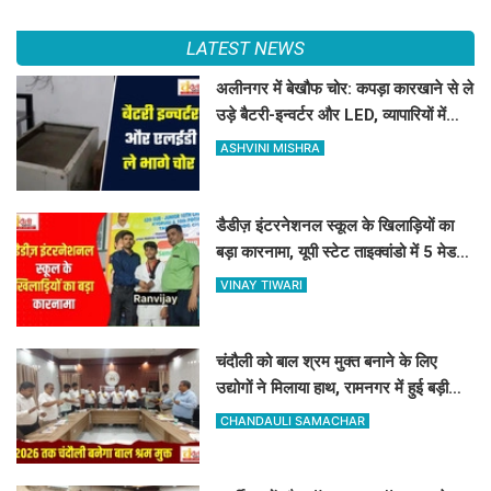
LATEST NEWS
अलीनगर में बेखौफ चोर: कपड़ा कारखाने से ले
उड़े बैटरी-इन्वर्टर और LED, व्यापारियों में
फैला भारी गुस्सा
ASHVINI MISHRA
डैडीज़ इंटरनेशनल स्कूल के खिलाड़ियों का
बड़ा कारनामा, यूपी स्टेट ताइक्वांडो में 5 मेडल्स
पर जमाया कब्जा
VINAY TIWARI
चंदौली को बाल श्रम मुक्त बनाने के लिए
उद्योगों ने मिलाया हाथ, रामनगर में हुई बड़ी
बैठक, बाल श्रम पर सख्त हुआ प्रशासन
CHANDAULI SAMACHAR