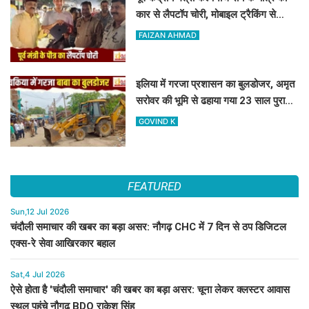
कार से लैपटॉप चोरी, मोबाइल ट्रैकिंग से
PPDU जंक्शन के पास बरामद
FAIZAN AHMAD
इलिया में गरजा प्रशासन का बुलडोजर, अमृत
सरोवर की भूमि से ढहाया गया 23 साल पुराना
अवैध निर्माण
GOVIND K
FEATURED
Sun,12 Jul 2026
चंदौली समाचार की खबर का बड़ा असर: नौगढ़ CHC में 7 दिन से ठप डिजिटल
एक्स-रे सेवा आखिरकार बहाल
Sat,4 Jul 2026
ऐसे होता है 'चंदौली समाचार' की खबर का बड़ा असर: चूना लेकर क्लस्टर आवास
स्थल पहुंचे नौगढ़ BDO राकेश सिंह