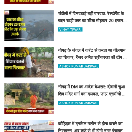
चंदौली में दिनदहाड़े बड़ी वारदात: रेस्टोरेंट के
बाहर खड़ी कार का शीशा तोड़कर 20 हजार
और बैग उड़ा ले गए उचक्के
VINAY TIWARI
नौगढ़ के जंगल में करंट से करता था नीलगाय
का शिकार, रेंजर अमित श्रीवास्तव की टीम ने
ऐसे दबोचा
ASHOK KUMAR JAISWAL
नौगढ़ में DM का आदेश बेअसर: दीवानी चुआ
शिव मंदिर मार्ग बना दलदल, उग्र ग्रामीणों ने
दी चक्का जाम की चेतावनी
ASHOK KUMAR JAISWAL
कौड़िहार में ट्रॉमल मशीन से होगा कचरे का
निस्तारण, अब कूड़े से भी होगी नगर पंचायत