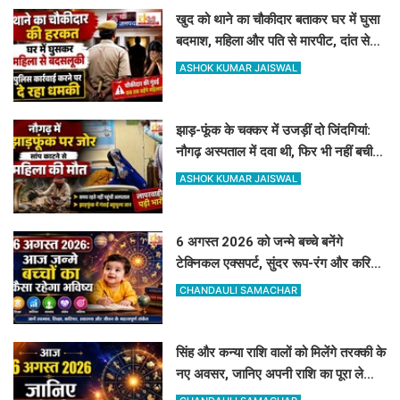
खुद को थाने का चौकीदार बताकर घर में घुसा
बदमाश, महिला और पति से मारपीट, दांत से
काटा
ASHOK KUMAR JAISWAL
झाड़-फूंक के चक्कर में उजड़ीं दो जिंदगियां:
नौगढ़ अस्पताल में दवा थी, फिर भी नहीं बची
गर्भवती की जान
ASHOK KUMAR JAISWAL
6 अगस्त 2026 को जन्मे बच्चे बनेंगे
टेक्निकल एक्सपर्ट, सुंदर रूप-रंग और करियर
में मिलेगी शानदार सफलता
CHANDAULI SAMACHAR
सिंह और कन्या राशि वालों को मिलेंगे तरक्की के
नए अवसर, जानिए अपनी राशि का पूरा लेखा-
जोखा