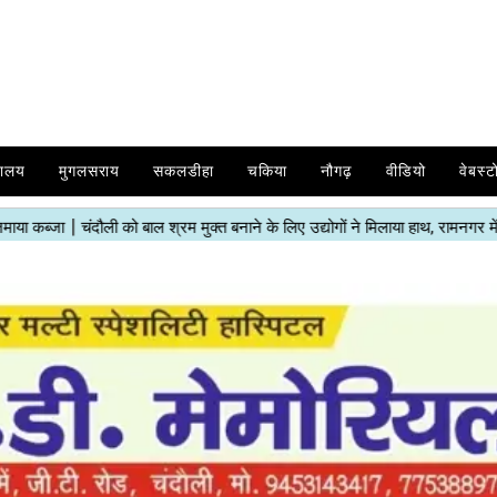
यालय
मुगलसराय
सकलडीहा
चकिया
नौगढ़
वीडियो
वेबस्ट