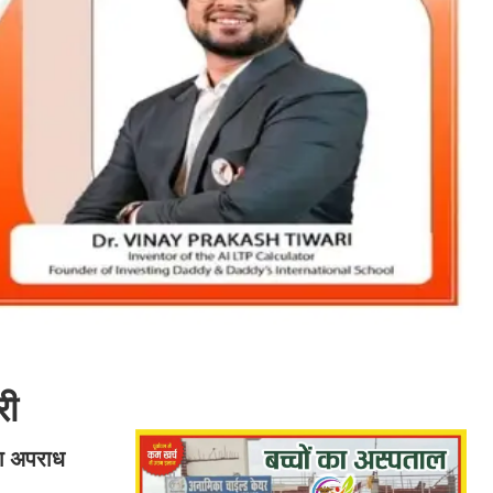
री
ना अपराध