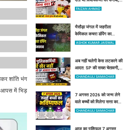
अब DM और SP ने अमोघपुर
FAIZAN AHMAD
प्रधान को जिले से बाहर खदेड़ा
भैसौड़ा जंगल में जहरीला
केमिकल कचरा डंपिंग का
खुलासा: रिलायंस कंपनी पर वन
ASHOK KUMAR JAISWAL
विभाग का बड़ा एक्शन
अब नहीं चलेगी केस लटकाने की
आदत: SP की सख्त चेतावनी, 4
विवेचकों के खिलाफ जांच शुरू,
CHANDAULI SAMACHAR
ेकर शांति भंग
60-90 दिन पुराने मामलों का
तुरंत करें निस्तारण
 आपस में भिड़
7 अगस्त 2026 को जन्म लेने
वाले बच्चों को मिलेगा सत्ता का
सुख, बच्चों पर मेहरबान रहेंगे
CHANDAULI SAMACHAR
ग्रह-नक्षत्र,
आज का राशिफल 7 अगस्त