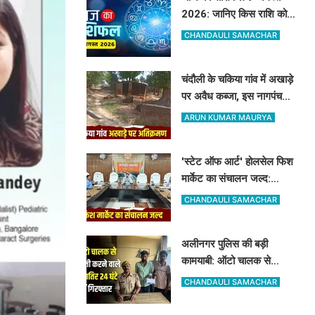
2026: जानिए किस राशि को
मिलेगा अधिकारियों का साथ और
CHANDAULI SAMACHAR
किसे रहना होगा सतर्क
चंदौली के चकिया गांव में अखाड़े
पर अवैध कब्जा, इस नागपंचमी
भी सूना रहेगा पारंपरिक खेल का
ARUN KUMAR MAURYA
मैदान
'स्टेट ऑफ आर्ट' होलसेल फिश
मार्केट का संचालन जल्द:
पूर्वांचल के 7 जिलों के किसान
CHANDAULI SAMACHAR
जुड़ेंगे चंदौली फिश मार्केट से
अलीनगर पुलिस की बड़ी
कामयाबी: ऑटो चालक से
मोबाइल व ईयरफोन छीनने वाले
CHANDAULI SAMACHAR
2 अभियुक्त 24 घंटे में गिरफ्तार