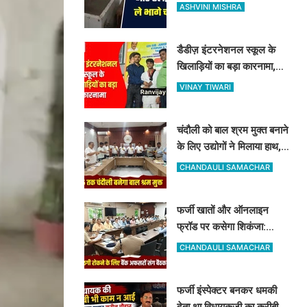
इन्वर्टर और LED, व्यापारियों में
ASHVINI MISHRA
फैला भारी गुस्सा
डैडीज़ इंटरनेशनल स्कूल के
खिलाड़ियों का बड़ा कारनामा,
यूपी स्टेट ताइक्वांडो में 5 मेडल्स
VINAY TIWARI
पर जमाया कब्जा
चंदौली को बाल श्रम मुक्त बनाने
के लिए उद्योगों ने मिलाया हाथ,
रामनगर में हुई बड़ी बैठक, बाल
CHANDAULI SAMACHAR
श्रम पर सख्त हुआ प्रशासन
फर्जी खातों और ऑनलाइन
फ्रॉड पर कसेगा शिकंजा:
चंदौली पुलिस कप्तान ने बैंक
CHANDAULI SAMACHAR
कर्मियों को दिए खास सुरक्षा टिप्स
फर्जी इंस्पेक्टर बनकर धमकी
देता था विधायकजी का करीबी,