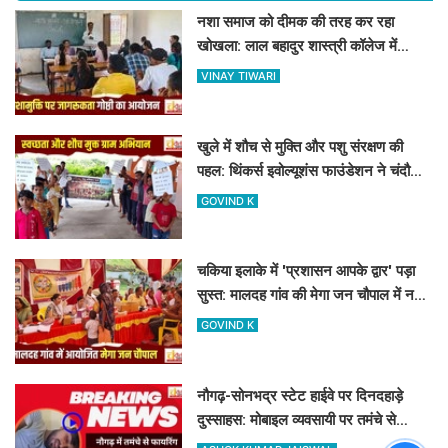
नशा समाज को दीमक की तरह कर रहा
खोखला: लाल बहादुर शास्त्री कॉलेज में
नशामुक्ति गोष्ठी का आयोजन
VINAY TIWARI
खुले में शौच से मुक्ति और पशु संरक्षण की
पहल: थिंकर्स इवोल्यूशंस फाउंडेशन ने चंदौली
के गांवों में चलाया अभियान
GOVIND K
चकिया इलाके में 'प्रशासन आपके द्वार' पड़ा
सुस्त: मालदह गांव की मेगा जन चौपाल में नहीं
पहुंचे बड़े अफसर
GOVIND K
नौगढ़-सोनभद्र स्टेट हाईवे पर दिनदहाड़े
दुस्साहस: मोबाइल व्यवसायी पर तमंचे से
फायरिंग, हाथ में लगी गोली