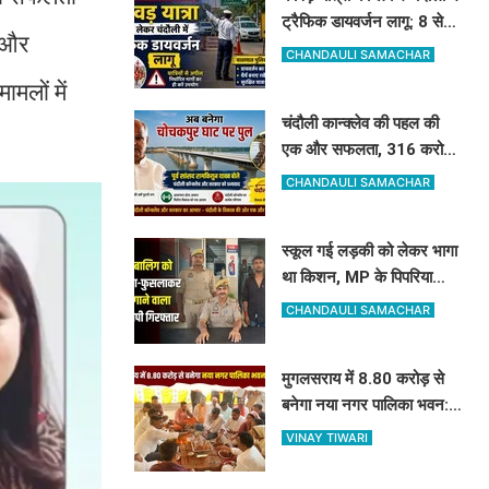
ट्रैफिक डायवर्जन लागू: 8 से
ं और
11 अगस्त तक बदले रहेंगे ये
CHANDAULI SAMACHAR
रास्ते, देखें पूरी लिस्ट
मलों में
चंदौली कान्क्लेव की पहल की
एक और सफलता, 316 करोड़
से गंगा और कर्मनाशा नदी पर
CHANDAULI SAMACHAR
बनेंगे 2 नए पुल
स्कूल गई लड़की को लेकर भागा
था किशन, MP के पिपरिया
स्टेशन से अरेस्ट, लड़की
CHANDAULI SAMACHAR
सकुशल बरामद
मुगलसराय में 8.80 करोड़ से
बनेगा नया नगर पालिका भवन:
विधायक रमेश जायसवाल ने
VINAY TIWARI
किया भूमि पूजन