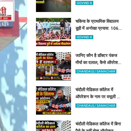
टूटा तटबंध, टेल तक पानी न
GOVIND K
पहुंचने से किसान परेशान
चकिया के प्राथमिक विद्यालय
डूही में अनोखा प्रयास: 106
बच्चों के बीच पौधे के रूप में हुआ
GOVIND K
107वां 'नया एडमिशन'
जानिए कौन है डॉक्टर पंकज
मौर्या का दलाल, कैसे ऑपरेशन
के लिए खुलेआम मांगता है पैसे,
CHANDAULI SAMACHAR
मनोज सिंह डब्लू ने खोला मोर्चा
चंदौली मेडिकल कॉलेज में
ऑपरेशन के नाम पर वसूली का
मनोज सिंह डब्लू करेंगे विरोध,
CHANDAULI SAMACHAR
सोमवार को देंगे धरना
चंदौली मेडिकल कॉलेज में बिना
पैसे के नहीं होता ऑपरेशन..