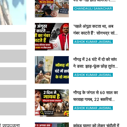
विधवा से मांगे 30 हजार, DM-
CHANDAULI SAMACHAR
प्रिंसिपल-पूर्व विधायक की पैरवी
फेल
"पहले अंगूठा कटता था, अब
नंबर काटते हैं": सोनभद्र सांसद
छोटेलाल खरवार का मोदी
ASHOK KUMAR JAISWAL
सरकार पर तीखा हमला
नौगढ़ में 24 घंटे में दो को सांप
ने डसा: झाड़-फूंक छोड़ तुरंत
पहुंचे अस्पताल, सही समय पर
ASHOK KUMAR JAISWAL
इलाज से बच गयी जान
नौगढ़ के जंगल से 60 साल का
चरवाहा गायब, 22 बकरियां
अकेले लौटीं घर..आखिर
ASHOK KUMAR JAISWAL
रामलाल कहां गए?
बड़ी सफलता
कांवड़ यात्रा को लेकर चंदौली में