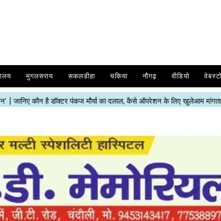
यालय
मुगलसराय
सकलडीहा
चकिया
नौगढ़
वीडियो
वेबस्ट