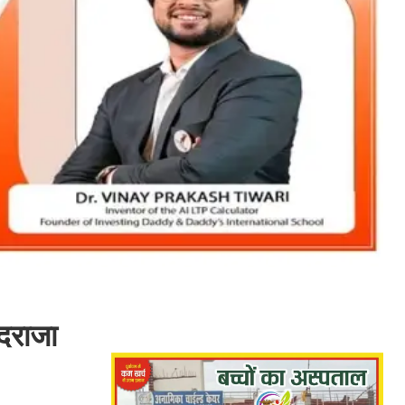
दराजा