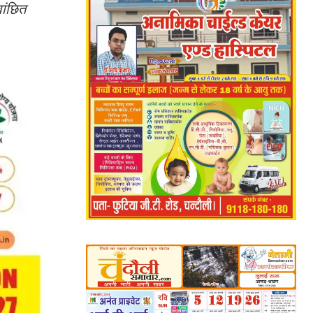
वांछित