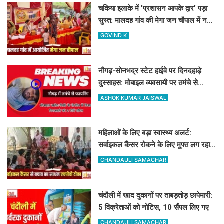
चकिया इलाके में 'प्रशासन आपके द्वार' पड़ा
सुस्त: मालदह गांव की मेगा जन चौपाल में नहीं
पहुंचे बड़े अफसर
GOVIND K
नौगढ़-सोनभद्र स्टेट हाईवे पर दिनदहाड़े
दुस्साहस: मोबाइल व्यवसायी पर तमंचे से
फायरिंग, हाथ में लगी गोली
ASHOK KUMAR JAISWAL
महिलाओं के लिए बड़ा स्वास्थ्य अलर्ट:
सर्वाइकल कैंसर रोकने के लिए मुफ्त लग रहा
HPV का टीका
CHANDAULI SAMACHAR
चंदौली में खाद दुकानों पर ताबड़तोड़ छापेमारी:
5 विक्रेताओं को नोटिस, 10 सैंपल लिए गए
CHANDAULI SAMACHAR