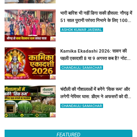
भारी बारिश भी नहीं डिगा सकी हौसला: नौगढ़ में
51 साल पुरानी परंपरा निभाने के लिए 100 से
अधिक कांवरिए बाबा बैद्यनाथ धाम के लिए
ASHOK KUMAR JAISWAL
रवाना
Kamika Ekadashi 2026: सावन की
पहली एकादशी 8 या 9 अगस्त कब है? नोट
करें सही तारीख, मुहूर्त और पारण का समय
CHANDAULI SAMACHAR
चंदौली की गौशालाओं में बनेंगे 'सिक रूम' और
लगेगी नेपियर घास: डीएम ने अफसरों को दी 1
सप्ताह की मोहलत
CHANDAULI SAMACHAR
FEATURED