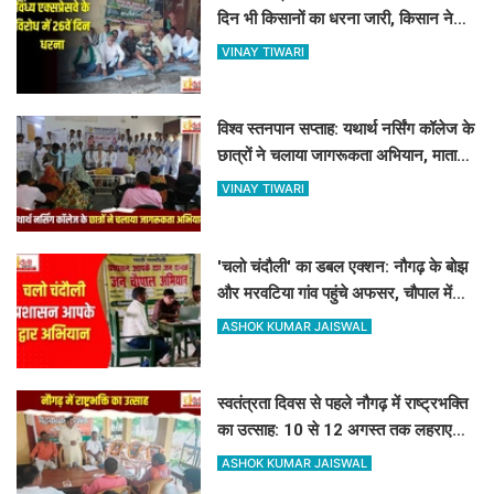
दिन भी किसानों का धरना जारी, किसान नेता
5 दिनों से नजरबंद
VINAY TIWARI
विश्व स्तनपान सप्ताह: यथार्थ नर्सिंग कॉलेज के
छात्रों ने चलाया जागरूकता अभियान, माताओं
को बताए स्तनपान के लाभ
VINAY TIWARI
'चलो चंदौली' का डबल एक्शन: नौगढ़ के बोझ
और मरवटिया गांव पहुंचे अफसर, चौपाल में
सुनीं जनसमस्याएं
ASHOK KUMAR JAISWAL
स्वतंत्रता दिवस से पहले नौगढ़ में राष्ट्रभक्ति
का उत्साह: 10 से 12 अगस्त तक लहराएगा
हर घर तिरंगा
ASHOK KUMAR JAISWAL