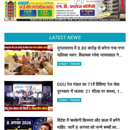
LATEST NEWS
मुगलसराय में 8.80 करोड़ से बनेगा नया नगर
पालिका भवन: विधायक रमेश जायसवाल ने
किया भूमि पूजन
VINAY TIWARI
DDU रेल मंडल का 71वें विशिष्ट रेल सेवा
पुरस्कार में जलवा: 21 शील्ड पर कब्जा, 16
रेलकर्मी भी सम्मानित
VINAY TIWARI
विदेश में चमकेगी किस्मत और कला में बनेंगे
माहिर: जानें 8 अगस्त को जन्मे बच्चों का