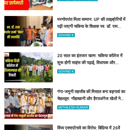
मरणोपरांत मिला सम्मान: UP की लाइब्रेरियों में
पढ़ी जाएगी चकिया के शिक्षक स्व. डॉ. राम
किशोर शर्मा 'बेहद' की पुस्तकें
GOVIND K
20 साल का इंतजार खत्म: चकिया कॉलेज में
शुरू होगी साइंस की पढ़ाई, विधायक और
जिलाध्यक्ष ने किया शिलान्यास स्थल का दौरा
GOVIND K
गंगा-जमुनी तहजीब की मिसाल बना बड़गावां का
चेहल्लूम: नौहाखानी और हैरतअंगेज खेलों ने
बांधा समां
MITHILESH KUMAR
विंध्य एक्सप्रेसवे का विरोध: बिछिया में 26वें