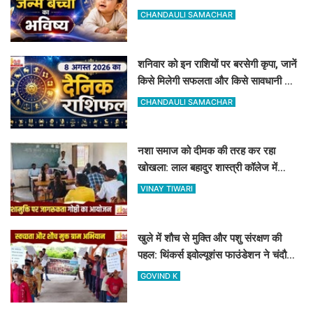
जीवन और आज का राशिफल
CHANDAULI SAMACHAR
शनिवार को इन राशियों पर बरसेगी कृपा, जानें
किसे मिलेगी सफलता और किसे सावधानी की
जरूरत
CHANDAULI SAMACHAR
नशा समाज को दीमक की तरह कर रहा
खोखला: लाल बहादुर शास्त्री कॉलेज में
नशामुक्ति गोष्ठी का आयोजन
VINAY TIWARI
खुले में शौच से मुक्ति और पशु संरक्षण की
पहल: थिंकर्स इवोल्यूशंस फाउंडेशन ने चंदौली
के गांवों में चलाया अभियान
GOVIND K