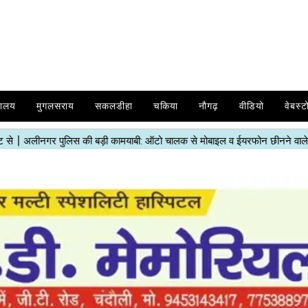
यालय
मुगलसराय
सकलडीहा
चकिया
नौगढ़
वीडियो
वेबस्ट