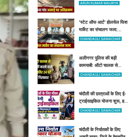
भी सूना रहेगा पारंपरिक खेल का
ARUN KUMAR MAURYA
मैदान
'स्टेट ऑफ आर्ट' होलसेल फिश
मार्केट का संचालन जल्द:
पूर्वांचल के 7 जिलों के किसान
CHANDAULI SAMACHAR
जुड़ेंगे चंदौली फिश मार्केट से
अलीनगर पुलिस की बड़ी
कामयाबी: ऑटो चालक से
मोबाइल व ईयरफोन छीनने वाले
CHANDAULI SAMACHAR
2 अभियुक्त 24 घंटे में गिरफ्तार
चंदौली की छात्राओं के लिए ई-
ट्राईसाइकिल योजना शुरू, हर
विधानसभा में 20 को मिलेगा
CHANDAULI SAMACHAR
लाभ
चंदौली के निर्यातकों के लिए
अच्छी खबर: जिले के बेहतरीन