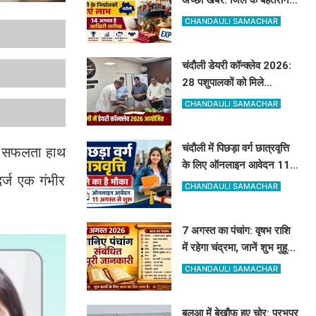
निर्यातकों को मिलेगा सम्मान, 14
CHANDAULI SAMACHAR
अगस्त तक करें आवेदन
चंदौली डेयरी कॉन्क्लेव 2026:
28 पशुपालकों को मिले
सेलेक्शन लेटर, नंद बाबा मिशन
CHANDAULI SAMACHAR
और स्वदेशी गौ-संवर्धन योजना
के लिए दिए गए टिप्स
चंदौली में पिछड़ा वर्ग छात्रवृत्ति
ड़ी सफलता हाथ
के लिए ऑनलाइन आवेदन 11
दर्ज एक गंभीर
अगस्त से शुरू, देखें पूरा शेड्यूल
CHANDAULI SAMACHAR
7 अगस्त का पंचांग: वृषभ राशि
में रहेगा चंद्रमा, जानें शुभ मुहूर्त,
राहुकाल और योग
CHANDAULI SAMACHAR
बलुआ में बेखौफ हुए चोर: प्रभुपुर