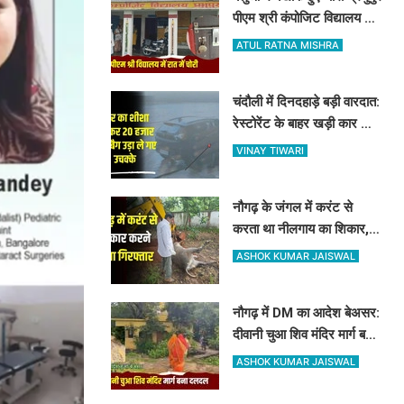
पीएम श्री कंपोजिट विद्यालय के
किचन का ताला तोड़ हजारों का
ATUL RATNA MISHRA
सामान पार
चंदौली में दिनदहाड़े बड़ी वारदात:
रेस्टोरेंट के बाहर खड़ी कार का
शीशा तोड़कर 20 हजार और बैग
VINAY TIWARI
उड़ा ले गए उचक्के
नौगढ़ के जंगल में करंट से
करता था नीलगाय का शिकार,
रेंजर अमित श्रीवास्तव की टीम
ASHOK KUMAR JAISWAL
ने ऐसे दबोचा
नौगढ़ में DM का आदेश बेअसर:
दीवानी चुआ शिव मंदिर मार्ग बना
दलदल, उग्र ग्रामीणों ने दी
ASHOK KUMAR JAISWAL
चक्का जाम की चेतावनी