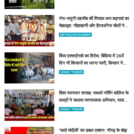
गंगा-जमुनी तहजीब की मिसाल बना बड़गावां का
चेहल्लूम: नौहाखानी और हैरतअंगेज खेलों ने
बांधा समां
MITHILESH KUMAR
विंध्य एक्सप्रेसवे का विरोध: बिछिया में 26वें
दिन भी किसानों का धरना जारी, किसान नेता
5 दिनों से नजरबंद
VINAY TIWARI
विश्व स्तनपान सप्ताह: यथार्थ नर्सिंग कॉलेज के
छात्रों ने चलाया जागरूकता अभियान, माताओं
को बताए स्तनपान के लाभ
VINAY TIWARI
'चलो चंदौली' का डबल एक्शन: नौगढ़ के बोझ