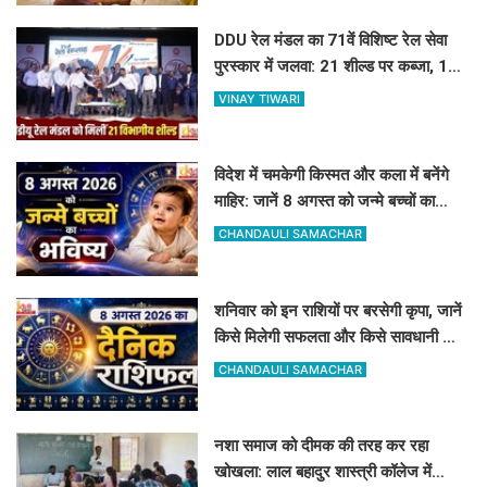
DDU रेल मंडल का 71वें विशिष्ट रेल सेवा
पुरस्कार में जलवा: 21 शील्ड पर कब्जा, 16
रेलकर्मी भी सम्मानित
VINAY TIWARI
विदेश में चमकेगी किस्मत और कला में बनेंगे
माहिर: जानें 8 अगस्त को जन्मे बच्चों का
जीवन और आज का राशिफल
CHANDAULI SAMACHAR
शनिवार को इन राशियों पर बरसेगी कृपा, जानें
किसे मिलेगी सफलता और किसे सावधानी की
जरूरत
CHANDAULI SAMACHAR
नशा समाज को दीमक की तरह कर रहा
खोखला: लाल बहादुर शास्त्री कॉलेज में