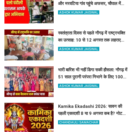
और मरवटिया गांव पहुंचे अफसर, चौपाल में
सुनीं जनसमस्याएं
ASHOK KUMAR JAISWAL
स्वतंत्रता दिवस से पहले नौगढ़ में राष्ट्रभक्ति
का उत्साह: 10 से 12 अगस्त तक लहराएगा
हर घर तिरंगा
ASHOK KUMAR JAISWAL
भारी बारिश भी नहीं डिगा सकी हौसला: नौगढ़ में
51 साल पुरानी परंपरा निभाने के लिए 100 से
अधिक कांवरिए बाबा बैद्यनाथ धाम के लिए
ASHOK KUMAR JAISWAL
रवाना
Kamika Ekadashi 2026: सावन की
पहली एकादशी 8 या 9 अगस्त कब है? नोट
करें सही तारीख, मुहूर्त और पारण का समय
CHANDAULI SAMACHAR