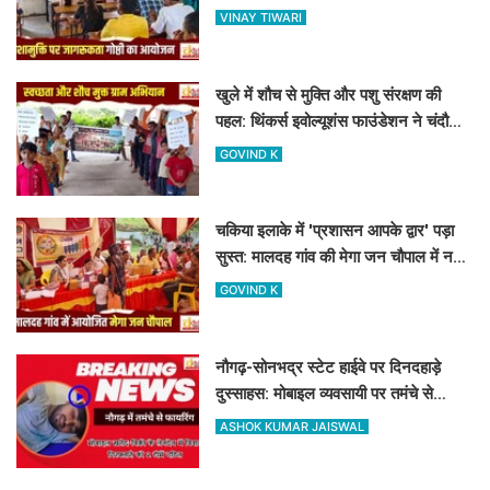
नशामुक्ति गोष्ठी का आयोजन
VINAY TIWARI
खुले में शौच से मुक्ति और पशु संरक्षण की
पहल: थिंकर्स इवोल्यूशंस फाउंडेशन ने चंदौली
के गांवों में चलाया अभियान
GOVIND K
चकिया इलाके में 'प्रशासन आपके द्वार' पड़ा
सुस्त: मालदह गांव की मेगा जन चौपाल में नहीं
पहुंचे बड़े अफसर
GOVIND K
नौगढ़-सोनभद्र स्टेट हाईवे पर दिनदहाड़े
दुस्साहस: मोबाइल व्यवसायी पर तमंचे से
फायरिंग, हाथ में लगी गोली
ASHOK KUMAR JAISWAL