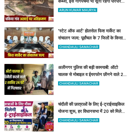
कब्जा, इस नागपंचमी भी सूना रहेगा पारंपरिक
खेल का मैदान
ARUN KUMAR MAURYA
'स्टेट ऑफ आर्ट' होलसेल फिश मार्केट का
संचालन जल्द: पूर्वांचल के 7 जिलों के किसान
जुड़ेंगे चंदौली फिश मार्केट से
CHANDAULI SAMACHAR
अलीनगर पुलिस की बड़ी कामयाबी: ऑटो
चालक से मोबाइल व ईयरफोन छीनने वाले 2
अभियुक्त 24 घंटे में गिरफ्तार
CHANDAULI SAMACHAR
चंदौली की छात्राओं के लिए ई-ट्राईसाइकिल
योजना शुरू, हर विधानसभा में 20 को मिलेगा
लाभ
CHANDAULI SAMACHAR