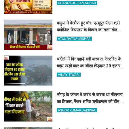
CHANDAULI SAMACHAR
बलुआ में बेखौफ हुए चोर: प्रभुपुर पीएम श्री
कंपोजिट विद्यालय के किचन का ताला तोड़
हजारों का सामान पार
ATUL RATNA MISHRA
चंदौली में दिनदहाड़े बड़ी वारदात: रेस्टोरेंट के
बाहर खड़ी कार का शीशा तोड़कर 20 हजार
और बैग उड़ा ले गए उचक्के
VINAY TIWARI
नौगढ़ के जंगल में करंट से करता था नीलगाय
का शिकार, रेंजर अमित श्रीवास्तव की टीम ने
ऐसे दबोचा
ASHOK KUMAR JAISWAL