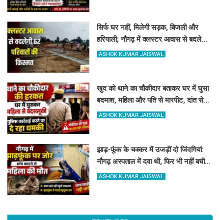
सिर्फ घर नहीं, मिलेगी सड़क, बिजली और
हरियाली; नौगढ़ में क्लस्टर आवास से बदलेगी
62 परिवारों की किस्मत
ASHOK KUMAR JAISWAL
खुद को थाने का चौकीदार बताकर घर में घुसा
बदमाश, महिला और पति से मारपीट, दांत से
काटा
ASHOK KUMAR JAISWAL
झाड़-फूंक के चक्कर में उजड़ीं दो जिंदगियां:
नौगढ़ अस्पताल में दवा थी, फिर भी नहीं बची
गर्भवती की जान
ASHOK KUMAR JAISWAL