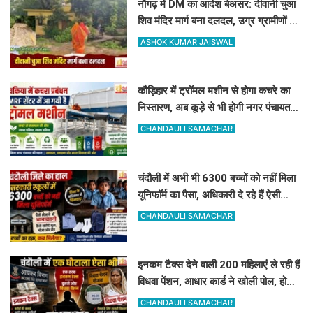
नौगढ़ में DM का आदेश बेअसर: दीवानी चुआ
शिव मंदिर मार्ग बना दलदल, उग्र ग्रामीणों ने
दी चक्का जाम की चेतावनी
ASHOK KUMAR JAISWAL
कौड़िहार में ट्रॉमल मशीन से होगा कचरे का
निस्तारण, अब कूड़े से भी होगी नगर पंचायत
की बंपर कमाई
CHANDAULI SAMACHAR
चंदौली में अभी भी 6300 बच्चों को नहीं मिला
यूनिफॉर्म का पैसा, अधिकारी दे रहे हैं ऐसी
दलील
CHANDAULI SAMACHAR
इनकम टैक्स देने वाली 200 महिलाएं ले रही हैं
विधवा पेंशन, आधार कार्ड ने खोली पोल, होगी
रिकवरी
CHANDAULI SAMACHAR