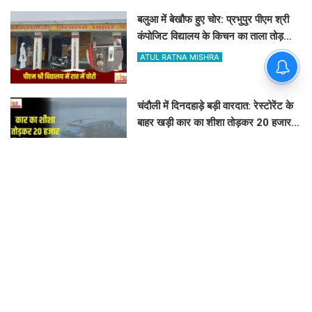
बलुआ में बेखौफ हुए चोर: प्रभुपुर पीएम श्री
कंपोजिट विद्यालय के किचन का ताला तोड़
हजारों का सामान पार
ATUL RATNA MISHRA
चंदौली में दिनदहाड़े बड़ी वारदात: रेस्टोरेंट के
बाहर खड़ी कार का शीशा तोड़कर 20 हजार
और बैग उड़ा ले गए उचक्के
VINAY TIWARI
नौगढ़ के जंगल में करंट से करता था नीलगाय
का शिकार, रेंजर अमित श्रीवास्तव की टीम ने
ऐसे दबोचा
ASHOK KUMAR JAISWAL
नौगढ़ में DM का आदेश बेअसर: दीवानी चुआ
शिव मंदिर मार्ग बना दलदल, उग्र ग्रामीणों ने