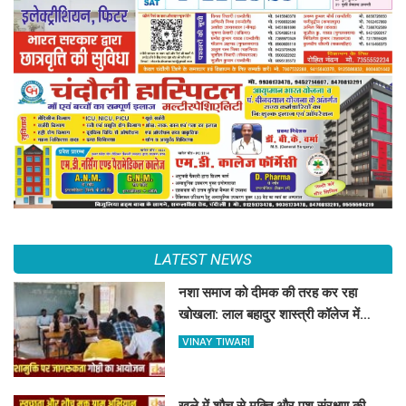
LATEST NEWS
नशा समाज को दीमक की तरह कर रहा
खोखला: लाल बहादुर शास्त्री कॉलेज में
नशामुक्ति गोष्ठी का आयोजन
VINAY TIWARI
खुले में शौच से मुक्ति और पशु संरक्षण की