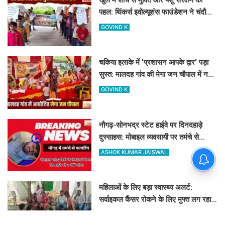
पहल: थिंकर्स इवोल्यूशंस फाउंडेशन ने चंदौली
के गांवों में चलाया अभियान
GOVIND K
चकिया इलाके में 'प्रशासन आपके द्वार' पड़ा
सुस्त: मालदह गांव की मेगा जन चौपाल में नहीं
पहुंचे बड़े अफसर
GOVIND K
नौगढ़-सोनभद्र स्टेट हाईवे पर दिनदहाड़े
दुस्साहस: मोबाइल व्यवसायी पर तमंचे से
फायरिंग, हाथ में लगी गोली
ASHOK KUMAR JAISWAL
महिलाओं के लिए बड़ा स्वास्थ्य अलर्ट:
सर्वाइकल कैंसर रोकने के लिए मुफ्त लग रहा
HPV का टीका
CHANDAULI SAMACHAR