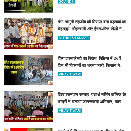
GOVIND K
गंगा-जमुनी तहजीब की मिसाल बना बड़गावां का
चेहल्लूम: नौहाखानी और हैरतअंगेज खेलों ने
बांधा समां
MITHILESH KUMAR
विंध्य एक्सप्रेसवे का विरोध: बिछिया में 26वें
दिन भी किसानों का धरना जारी, किसान नेता
5 दिनों से नजरबंद
VINAY TIWARI
विश्व स्तनपान सप्ताह: यथार्थ नर्सिंग कॉलेज के
छात्रों ने चलाया जागरूकता अभियान, माताओं
को बताए स्तनपान के लाभ
VINAY TIWARI