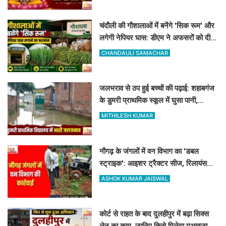
चंदौली की गौशालाओं में बनेंगे 'सिक रूम' और
लगेगी नेपियर घास: डीएम ने अफसरों को दी 1
सप्ताह की मोहलत
CHANDAULI SAMACHAR
जलभराव से ठप हुई बच्चों की पढ़ाई: शहाबगंज
के डुमरी प्राथमिक स्कूल में घुसा पानी,
ग्रामीणों ने की नाले की मांग
MITHILESH KUMAR
नौगढ़ के जंगलों में वन विभाग का 'डबल
स्ट्राइक': आइशर ट्रैक्टर सीज, रिलायंस
कंपनी की 2 ट्रैक्टर-ट्रॉली जब्त
ASHOK KUMAR JAISWAL
कोर्ट से राहत के बाद दुलहीपुर में बढ़ा सिक्स