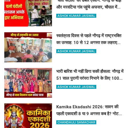
'चलो चंदौली' का डबल एक्शन: नौगढ़ के बोझ
और मरवटिया गांव पहुंचे अफसर, चौपाल में
सुनीं जनसमस्याएं
ASHOK KUMAR JAISWAL
स्वतंत्रता दिवस से पहले नौगढ़ में राष्ट्रभक्ति
का उत्साह: 10 से 12 अगस्त तक लहराएगा
हर घर तिरंगा
ASHOK KUMAR JAISWAL
भारी बारिश भी नहीं डिगा सकी हौसला: नौगढ़ में
51 साल पुरानी परंपरा निभाने के लिए 100 से
अधिक कांवरिए बाबा बैद्यनाथ धाम के लिए
ASHOK KUMAR JAISWAL
रवाना
Kamika Ekadashi 2026: सावन की
पहली एकादशी 8 या 9 अगस्त कब है? नोट
करें सही तारीख, मुहूर्त और पारण का समय
CHANDAULI SAMACHAR