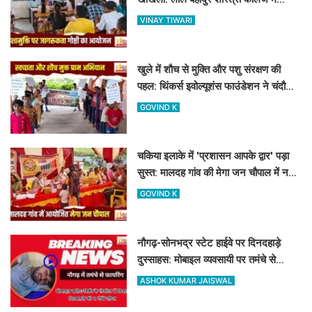
नशामुक्ति गोष्ठी का आयोजन
VINAY TIWARI
खुले में शौच से मुक्ति और पशु संरक्षण की
पहल: थिंकर्स इवोल्यूशंस फाउंडेशन ने चंदौली
के गांवों में चलाया अभियान
GOVIND K
चकिया इलाके में 'प्रशासन आपके द्वार' पड़ा
सुस्त: मालदह गांव की मेगा जन चौपाल में नहीं
पहुंचे बड़े अफसर
GOVIND K
नौगढ़-सोनभद्र स्टेट हाईवे पर दिनदहाड़े
दुस्साहस: मोबाइल व्यवसायी पर तमंचे से
फायरिंग, हाथ में लगी गोली
ASHOK KUMAR JAISWAL