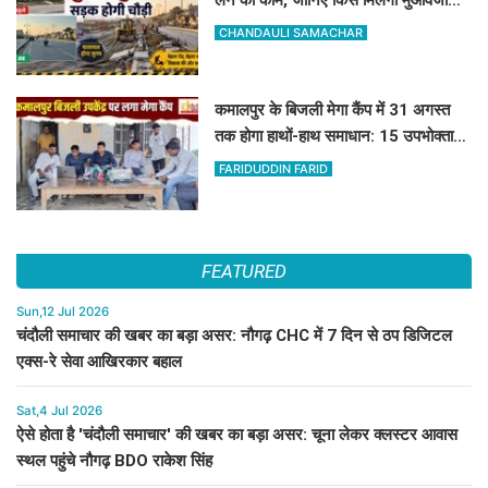
लेन का काम, जानिए किसे मिलेगा मुआवजा
और कहां हटेगा अतिक्रमण
CHANDAULI SAMACHAR
कमालपुर के बिजली मेगा कैंप में 31 अगस्त
तक होगा हाथों-हाथ समाधान: 15 उपभोक्ताओं
के बिल सुधरे, डेढ़ लाख की वसूली
FARIDUDDIN FARID
FEATURED
Sun,12 Jul 2026
चंदौली समाचार की खबर का बड़ा असर: नौगढ़ CHC में 7 दिन से ठप डिजिटल
एक्स-रे सेवा आखिरकार बहाल
Sat,4 Jul 2026
ऐसे होता है 'चंदौली समाचार' की खबर का बड़ा असर: चूना लेकर क्लस्टर आवास
स्थल पहुंचे नौगढ़ BDO राकेश सिंह