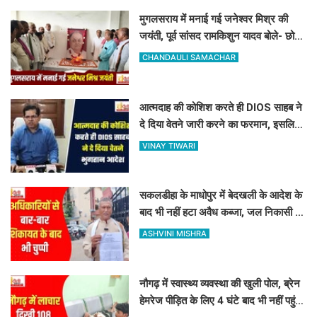
मुगलसराय में मनाई गई जनेश्वर मिश्र की
जयंती, पूर्व सांसद रामकिशुन यादव बोले- छोटे
लोहिया के विचार आज भी प्रासंगिक
CHANDAULI SAMACHAR
आत्मदाह की कोशिश करते ही DIOS साहब ने
दे दिया वेतने जारी करने का फरमान, इसलिए
रोकी थी सैलरी
VINAY TIWARI
सकलडीहा के माधोपुर में बेदखली के आदेश के
बाद भी नहीं हटा अवैध कब्जा, जल निकासी बंद
होने से किसानों में भारी रोष
ASHVINI MISHRA
नौगढ़ में स्वास्थ्य व्यवस्था की खुली पोल, ब्रेन
हेमरेज पीड़ित के लिए 4 घंटे बाद भी नहीं पहुंची