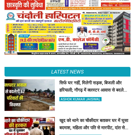
LATEST NEWS
सिर्फ घर नहीं, मिलेगी सड़क, बिजली और
हरियाली; नौगढ़ में क्लस्टर आवास से बदलेगी
62 परिवारों की किस्मत
ASHOK KUMAR JAISWAL
खुद को थाने का चौकीदार बताकर घर में घुसा
बदमाश, महिला और पति से मारपीट, दांत से
काटा