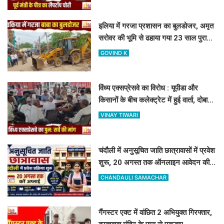
इलिया में गरजा प्रशासन का बुलडोजर, अमृत
सरोवर की भूमि से ढहाया गया 23 साल पुराना
अवैध निर्माण
GOVIND K
विंध्य एक्सप्रेसवे का विरोध : यूपीडा और
किसानों के बीच कलेक्ट्रेट में हुई वार्ता, दोबारा
सर्वे कराने का मिला आश्वासन
VINAY TIWARI
चंदौली में अनुसूचित जाति छात्रावासों में प्रवेश
शुरू, 20 अगस्त तक ऑनलाइन आवेदन की
सुविधा
CHANDAULI SAMACHAR
गैंगस्टर एक्ट में वांछित 2 अभियुक्त गिरफ्तार,