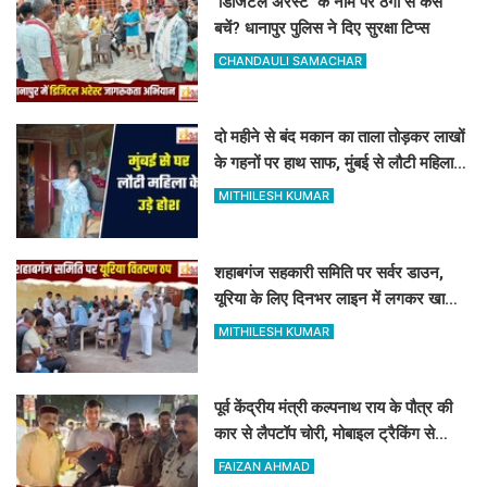
'डिजिटल अरेस्ट' के नाम पर ठगी से कैसे
बचें? धानापुर पुलिस ने दिए सुरक्षा टिप्स
CHANDAULI SAMACHAR
दो महीने से बंद मकान का ताला तोड़कर लाखों
के गहनों पर हाथ साफ, मुंबई से लौटी महिला
सन्न
MITHILESH KUMAR
शहाबगंज सहकारी समिति पर सर्वर डाउन,
यूरिया के लिए दिनभर लाइन में लगकर खाली
हाथ लौटे किसान
MITHILESH KUMAR
पूर्व केंद्रीय मंत्री कल्पनाथ राय के पौत्र की
कार से लैपटॉप चोरी, मोबाइल ट्रैकिंग से
PPDU जंक्शन के पास बरामद
FAIZAN AHMAD