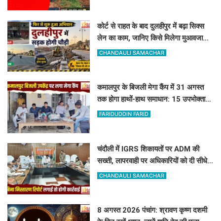
कोर्ट से राहत के बाद दुलहीपुर में बढ़ा सिक्स
लेन का काम, जानिए किसे मिलेगा मुआवजा
और कहां हटेगा अतिक्रमण
CHANDAULI SAMACHAR
कमालपुर के बिजली मेगा कैंप में 31 अगस्त
तक होगा हाथों-हाथ समाधान: 15 उपभोक्ताओं
के बिल सुधरे, डेढ़ लाख की वसूली
FARIDUDDIN FARID
चंदौली में IGRS शिकायतों पर ADM की
सख्ती, लापरवाही पर अधिकारियों को दी सीधे
कार्रवाई की चेतावनी
CHANDAULI SAMACHAR
8 अगस्त 2026 पंचांग: श्रावण कृष्ण दशमी