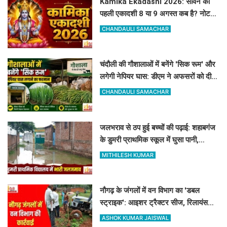
Kamika Ekadashi 2026: सावन की
पहली एकादशी 8 या 9 अगस्त कब है? नोट
करें सही तारीख, मुहूर्त और पारण का समय
CHANDAULI SAMACHAR
चंदौली की गौशालाओं में बनेंगे 'सिक रूम' और
लगेगी नेपियर घास: डीएम ने अफसरों को दी 1
सप्ताह की मोहलत
CHANDAULI SAMACHAR
जलभराव से ठप हुई बच्चों की पढ़ाई: शहाबगंज
के डुमरी प्राथमिक स्कूल में घुसा पानी,
ग्रामीणों ने की नाले की मांग
MITHILESH KUMAR
नौगढ़ के जंगलों में वन विभाग का 'डबल
स्ट्राइक': आइशर ट्रैक्टर सीज, रिलायंस
कंपनी की 2 ट्रैक्टर-ट्रॉली जब्त
ASHOK KUMAR JAISWAL