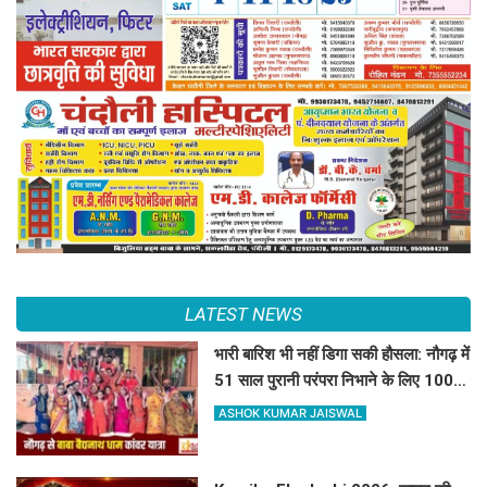
LATEST NEWS
भारी बारिश भी नहीं डिगा सकी हौसला: नौगढ़ में
51 साल पुरानी परंपरा निभाने के लिए 100 से
अधिक कांवरिए बाबा बैद्यनाथ धाम के लिए
ASHOK KUMAR JAISWAL
रवाना