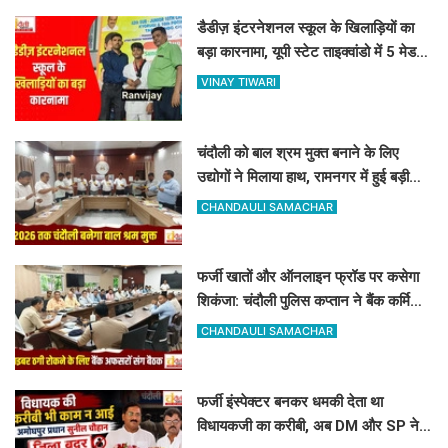
डैडीज़ इंटरनेशनल स्कूल के खिलाड़ियों का
बड़ा कारनामा, यूपी स्टेट ताइक्वांडो में 5 मेडल्स
पर जमाया कब्जा
VINAY TIWARI
चंदौली को बाल श्रम मुक्त बनाने के लिए
उद्योगों ने मिलाया हाथ, रामनगर में हुई बड़ी
बैठक, बाल श्रम पर सख्त हुआ प्रशासन
CHANDAULI SAMACHAR
फर्जी खातों और ऑनलाइन फ्रॉड पर कसेगा
शिकंजा: चंदौली पुलिस कप्तान ने बैंक कर्मियों
को दिए खास सुरक्षा टिप्स
CHANDAULI SAMACHAR
फर्जी इंस्पेक्टर बनकर धमकी देता था
विधायकजी का करीबी, अब DM और SP ने