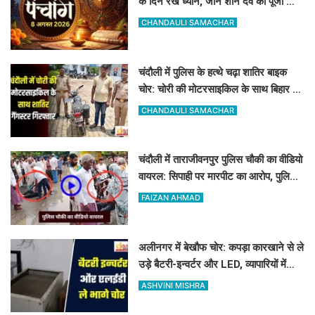
के दिन रखें ध्यान, जानें शनि देव की पूजा का
शुभ मुहूर्त और राहुकाल
CHANDAULI SAMACHAR
चंदौली में पुलिस के हत्थे चढ़ा शातिर बाइक
चोर: चोरी की मोटरसाइकिल के साथ बिहार का
गैंगस्टर गिरफ्तार
CHANDAULI SAMACHAR
चंदौली में ताराजीवनपुर पुलिस चौकी का वीडियो
वायरल: सिपाही पर मारपीट का आरोप, पुलिस
ने बताया निराधार
FAIZAN AHMAD
अलीनगर में बेखौफ चोर: कपड़ा कारखाने से ले
उड़े बैटरी-इन्वर्टर और LED, व्यापारियों में
फैला भारी गुस्सा
ASHVINI MISHRA