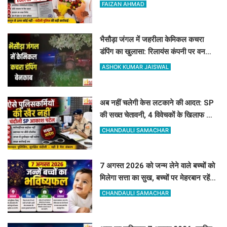
अमोघपुर प्रधान को जिले से बाहर खदेड़ा
FAIZAN AHMAD
भैसौड़ा जंगल में जहरीला केमिकल कचरा
डंपिंग का खुलासा: रिलायंस कंपनी पर वन
विभाग का बड़ा एक्शन
ASHOK KUMAR JAISWAL
अब नहीं चलेगी केस लटकाने की आदत: SP
की सख्त चेतावनी, 4 विवेचकों के खिलाफ जांच
शुरू, 60-90 दिन पुराने मामलों का तुरंत करें
CHANDAULI SAMACHAR
निस्तारण
7 अगस्त 2026 को जन्म लेने वाले बच्चों को
मिलेगा सत्ता का सुख, बच्चों पर मेहरबान रहेंगे
ग्रह-नक्षत्र,
CHANDAULI SAMACHAR