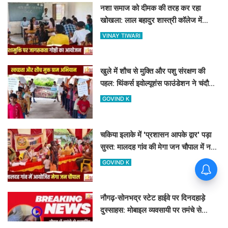
नशा समाज को दीमक की तरह कर रहा
खोखला: लाल बहादुर शास्त्री कॉलेज में
नशामुक्ति गोष्ठी का आयोजन
VINAY TIWARI
खुले में शौच से मुक्ति और पशु संरक्षण की
पहल: थिंकर्स इवोल्यूशंस फाउंडेशन ने चंदौली
के गांवों में चलाया अभियान
GOVIND K
चकिया इलाके में 'प्रशासन आपके द्वार' पड़ा
सुस्त: मालदह गांव की मेगा जन चौपाल में नहीं
पहुंचे बड़े अफसर
GOVIND K
नौगढ़-सोनभद्र स्टेट हाईवे पर दिनदहाड़े
दुस्साहस: मोबाइल व्यवसायी पर तमंचे से
फायरिंग, हाथ में लगी गोली
ASHOK KUMAR JAISWAL