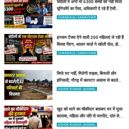
चंदौली में अभी भी 6300 बच्चों को नहीं मिला
यूनिफॉर्म का पैसा, अधिकारी दे रहे हैं ऐसी
दलील
CHANDAULI SAMACHAR
इनकम टैक्स देने वाली 200 महिलाएं ले रही हैं
विधवा पेंशन, आधार कार्ड ने खोली पोल, होगी
रिकवरी
CHANDAULI SAMACHAR
सिर्फ घर नहीं, मिलेगी सड़क, बिजली और
हरियाली; नौगढ़ में क्लस्टर आवास से बदलेगी
62 परिवारों की किस्मत
ASHOK KUMAR JAISWAL
खुद को थाने का चौकीदार बताकर घर में घुसा
बदमाश, महिला और पति से मारपीट, दांत से
काटा
ASHOK KUMAR JAISWAL