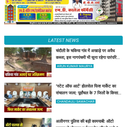
LATEST NEWS
चंदौली के चकिया गांव में अखाड़े पर अवैध
कब्जा, इस नागपंचमी भी सूना रहेगा पारंपरिक
खेल का मैदान
ARUN KUMAR MAURYA
'स्टेट ऑफ आर्ट' होलसेल फिश मार्केट का
संचालन जल्द: पूर्वांचल के 7 जिलों के किसान
जुड़ेंगे चंदौली फिश मार्केट से
CHANDAULI SAMACHAR
अलीनगर पुलिस की बड़ी कामयाबी: ऑटो