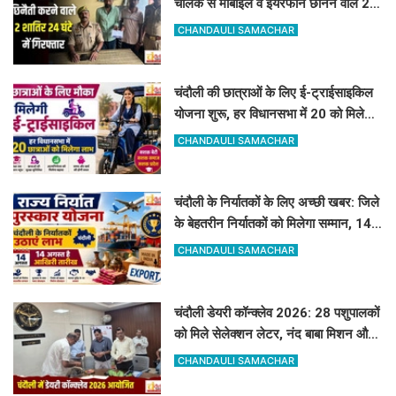
चालक से मोबाइल व ईयरफोन छीनने वाले 2
अभियुक्त 24 घंटे में गिरफ्तार
CHANDAULI SAMACHAR
चंदौली की छात्राओं के लिए ई-ट्राईसाइकिल
योजना शुरू, हर विधानसभा में 20 को मिलेगा
लाभ
CHANDAULI SAMACHAR
चंदौली के निर्यातकों के लिए अच्छी खबर: जिले
के बेहतरीन निर्यातकों को मिलेगा सम्मान, 14
अगस्त तक करें आवेदन
CHANDAULI SAMACHAR
चंदौली डेयरी कॉन्क्लेव 2026: 28 पशुपालकों
को मिले सेलेक्शन लेटर, नंद बाबा मिशन और
स्वदेशी गौ-संवर्धन योजना के लिए दिए गए
CHANDAULI SAMACHAR
टिप्स