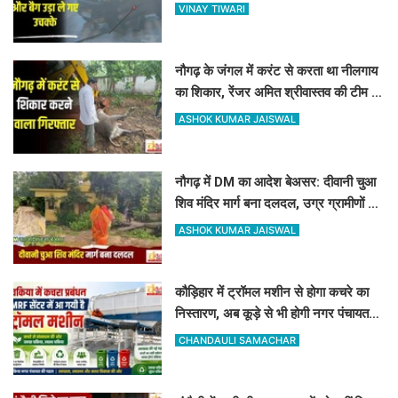
और बैग उड़ा ले गए उचक्के
VINAY TIWARI
नौगढ़ के जंगल में करंट से करता था नीलगाय
का शिकार, रेंजर अमित श्रीवास्तव की टीम ने
ऐसे दबोचा
ASHOK KUMAR JAISWAL
नौगढ़ में DM का आदेश बेअसर: दीवानी चुआ
शिव मंदिर मार्ग बना दलदल, उग्र ग्रामीणों ने
दी चक्का जाम की चेतावनी
ASHOK KUMAR JAISWAL
कौड़िहार में ट्रॉमल मशीन से होगा कचरे का
निस्तारण, अब कूड़े से भी होगी नगर पंचायत
की बंपर कमाई
CHANDAULI SAMACHAR