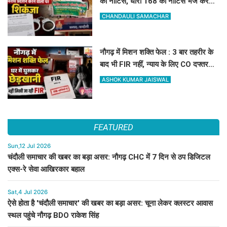
को नोटिस, धारा 168 का नोटिस भेज कर
दबाव बनाने की पहल तेज
CHANDAULI SAMACHAR
नौगढ़ में मिशन शक्ति फेल : 3 बार तहरीर के
बाद भी FIR नहीं, न्याय के लिए CO दफ्तर
पहुंची विधवा महिला
ASHOK KUMAR JAISWAL
FEATURED
Sun,12 Jul 2026
चंदौली समाचार की खबर का बड़ा असर: नौगढ़ CHC में 7 दिन से ठप डिजिटल
एक्स-रे सेवा आखिरकार बहाल
Sat,4 Jul 2026
ऐसे होता है 'चंदौली समाचार' की खबर का बड़ा असर: चूना लेकर क्लस्टर आवास
स्थल पहुंचे नौगढ़ BDO राकेश सिंह