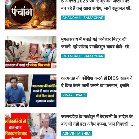
6 अगस्त 2026 पंचांग: श्रावण अष्टमी पर
बन रहे हैं कई खास संयोग, जानें राहुकाल और
अभिजीत मुहूर्त का सटीक समय
CHANDAULI SAMACHAR
मुगलसराय में मनाई गई जनेश्वर मिश्र की
जयंती, पूर्व सांसद रामकिशुन यादव बोले- छोटे
लोहिया के विचार आज भी प्रासंगिक
CHANDAULI SAMACHAR
आत्मदाह की कोशिश करते ही DIOS साहब ने
दे दिया वेतने जारी करने का फरमान, इसलिए
रोकी थी सैलरी
VINAY TIWARI
सकलडीहा के माधोपुर में बेदखली के आदेश के
बाद भी नहीं हटा अवैध कब्जा, जल निकासी बंद
होने से किसानों में भारी रोष
ASHVINI MISHRA