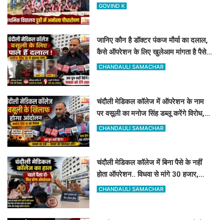
107वां 'नया एडमिशन'
GOVIND K
जानिए कौन है डॉक्टर पंकज मौर्या का दलाल,
कैसे ऑपरेशन के लिए खुलेआम मांगता है पैसे,
मनोज सिंह डब्लू ने खोला मोर्चा
CHANDAULI SAMACHAR
चंदौली मेडिकल कॉलेज में ऑपरेशन के नाम
पर वसूली का मनोज सिंह डब्लू करेंगे विरोध,
सोमवार को देंगे धरना
CHANDAULI SAMACHAR
चंदौली मेडिकल कॉलेज में बिना पैसे के नहीं
होता ऑपरेशन.. विधवा से मांगे 30 हजार,
DM-प्रिंसिपल-पूर्व विधायक की पैरवी फेल
CHANDAULI SAMACHAR