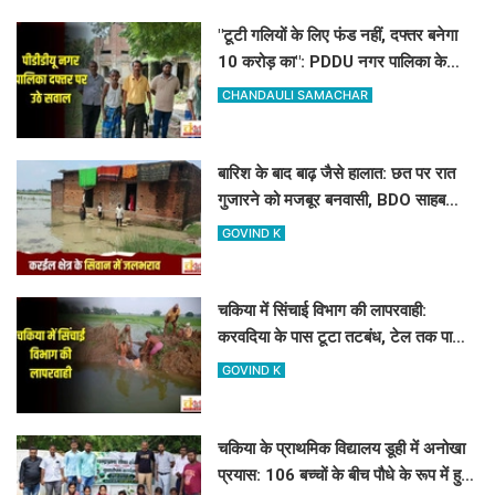
"टूटी गलियों के लिए फंड नहीं, दफ्तर बनेगा
10 करोड़ का": PDDU नगर पालिका के
प्लान पर बोले-संतोष पाठक
CHANDAULI SAMACHAR
बारिश के बाद बाढ़ जैसे हालात: छत पर रात
गुजारने को मजबूर बनवासी, BDO साहब
रास्ता और जलनिकासी तो बनवा दीजिए!
GOVIND K
चकिया में सिंचाई विभाग की लापरवाही:
करवदिया के पास टूटा तटबंध, टेल तक पानी
न पहुंचने से किसान परेशान
GOVIND K
चकिया के प्राथमिक विद्यालय डूही में अनोखा
प्रयास: 106 बच्चों के बीच पौधे के रूप में हुआ