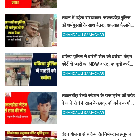
सावन में पड़ेगा बारावफात: सकलडीहा पुलिस
की धर्मगुरुओं के साथ बैठक, अफवाह फैलाने
वालों को चेतावनी
CHANDAULI SAMACHAR
चकिया पुलिस ने वारंटी शेरू को दबोचा: जेएम
कोर्ट से जारी था NBW वारंट, कानूनी कार्रवाई
शुरू
CHANDAULI SAMACHAR
सकलडीहा रेलवे स्टेशन के पास ट्रेन की चपेट
में आने से 14 साल के छात्र की दर्दनाक मौत,
स्कूल बैग से हुई पहचान
CHANDAULI SAMACHAR
वंदन योजना से चकिया के निर्भयदास हनुमान