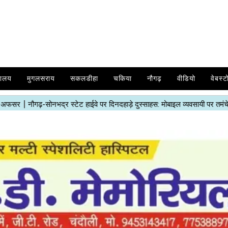
यालय
मुगलसराय
सकलडीहा
चकिया
नौगढ़
वीडियो
वेबस्ट