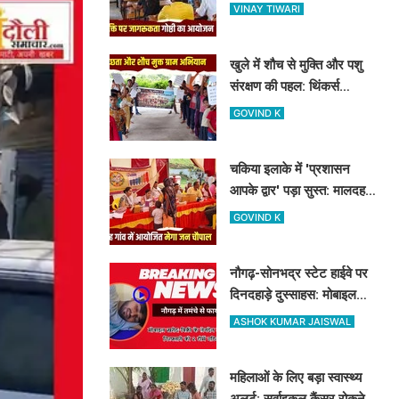
शास्त्री कॉलेज में नशामुक्ति
VINAY TIWARI
गोष्ठी का आयोजन
खुले में शौच से मुक्ति और पशु
संरक्षण की पहल: थिंकर्स
इवोल्यूशंस फाउंडेशन ने चंदौली
GOVIND K
के गांवों में चलाया अभियान
चकिया इलाके में 'प्रशासन
आपके द्वार' पड़ा सुस्त: मालदह
गांव की मेगा जन चौपाल में नहीं
GOVIND K
पहुंचे बड़े अफसर
नौगढ़-सोनभद्र स्टेट हाईवे पर
दिनदहाड़े दुस्साहस: मोबाइल
व्यवसायी पर तमंचे से फायरिंग,
ASHOK KUMAR JAISWAL
हाथ में लगी गोली
महिलाओं के लिए बड़ा स्वास्थ्य
अलर्ट: सर्वाइकल कैंसर रोकने