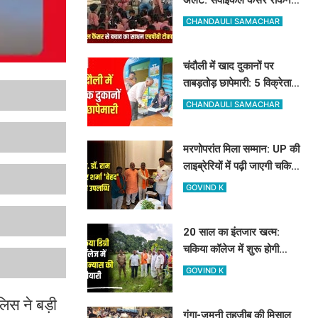
के लिए मुफ्त लग रहा HPV का
CHANDAULI SAMACHAR
टीका
चंदौली में खाद दुकानों पर
ताबड़तोड़ छापेमारी: 5 विक्रेताओं
को नोटिस, 10 सैंपल लिए गए
CHANDAULI SAMACHAR
मरणोपरांत मिला सम्मान: UP की
लाइब्रेरियों में पढ़ी जाएगी चकिया
के शिक्षक स्व. डॉ. राम किशोर
GOVIND K
शर्मा 'बेहद' की पुस्तकें
20 साल का इंतजार खत्म:
चकिया कॉलेज में शुरू होगी
साइंस की पढ़ाई, विधायक और
GOVIND K
जिलाध्यक्ष ने किया शिलान्यास
स्थल का दौरा
िस ने बड़ी
गंगा-जमुनी तहजीब की मिसाल