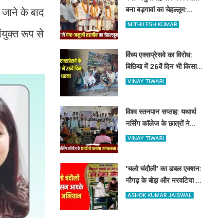
बना बड़गावां का चेहल्लूम:
 जाने के बाद
नौहाखानी और हैरतअंगेज खेलों
MITHILESH KUMAR
ुक्त रूप से
ने बांधा समां
विंध्य एक्सप्रेसवे का विरोध:
बिछिया में 26वें दिन भी किसानों
का धरना जारी, किसान नेता 5
VINAY TIWARI
दिनों से नजरबंद
विश्व स्तनपान सप्ताह: यथार्थ
नर्सिंग कॉलेज के छात्रों ने
चलाया जागरूकता अभियान,
VINAY TIWARI
माताओं को बताए स्तनपान के
लाभ
'चलो चंदौली' का डबल एक्शन:
नौगढ़ के बोझ और मरवटिया गांव
पहुंचे अफसर, चौपाल में सुनीं
ASHOK KUMAR JAISWAL
जनसमस्याएं