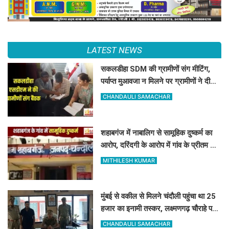
LATEST NEWS
सकलडीहा SDM की ग्रामीणों संग मीटिंग,
पर्याप्त मुआवजा न मिलने पर ग्रामीणों ने दी
आंदोलन की चेतावनी
CHANDAULI SAMACHAR
शहाबगंज में नाबालिग से सामूहिक दुष्कर्म का
आरोप, दरिंदगी के आरोप में गांव के प्रीतम और
संजय पर केस दर्ज
MITHILESH KUMAR
मुंबई से वकील से मिलने चंदौली पहुंचा था 25
हजार का इनामी तस्कर, लक्ष्मणगढ़ चौराहे पर
पुलिस ने दबोचा
CHANDAULI SAMACHAR