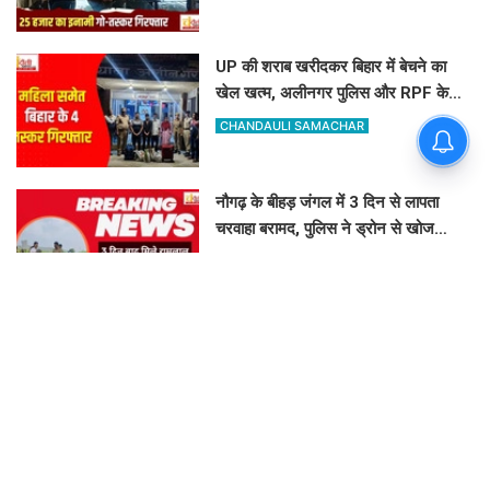
UP की शराब खरीदकर बिहार में बेचने का
खेल खत्म, अलीनगर पुलिस और RPF के
हत्थे चढ़े महिला समेत 4 तस्कर
CHANDAULI SAMACHAR
नौगढ़ के बीहड़ जंगल में 3 दिन से लापता
चरवाहा बरामद, पुलिस ने ड्रोन से खोज
निकाला
FAIZAN AHMAD
चंदौली जिले की इस नहर में पानी घटा तो खुली
रहस्यमयी बाइक और बोरे की पोल, इलाके में
मचा हड़कंप
CHANDAULI SAMACHAR
मुगलसराय की तनुप्रिया ने किया कमाल: बिहार