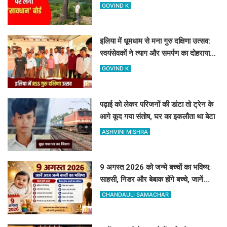
पर्यटकों से की यह अपील
GOVIND K
इलिया में धूमधाम से मना गुरु दक्षिणा उत्सव:
स्वयंसेवकों ने त्याग और समर्पण का दोहराया
संकल्प
GOVIND K
पढ़ाई को लेकर परिजनों की डांटा तो ट्रेन के
आगे कूद गया संतोष, घर का इकलौता था बेटा
ASHVINI MISHRA
9 अगस्त 2026 को जन्मे बच्चों का भविष्य:
साहसी, निडर और बेबाक होंगे बच्चे, जानें
करियर और स्वभाव
CHANDAULI SAMACHAR