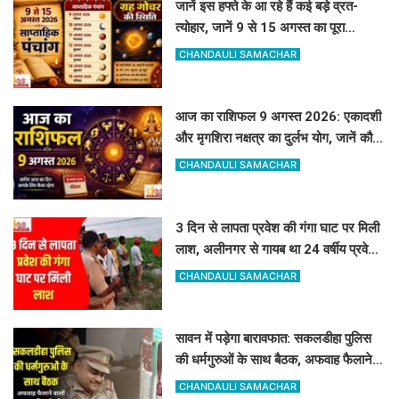
जानें इस हफ्ते के आ रहे हैं कई बड़े व्रत-
त्योहार, जानें 9 से 15 अगस्त का पूरा
साप्ताहिक पंचांग
CHANDAULI SAMACHAR
आज का राशिफल 9 अगस्त 2026: एकादशी
और मृगशिरा नक्षत्र का दुर्लभ योग, जानें कौन
सी राशियां होंगी मालामाल
CHANDAULI SAMACHAR
3 दिन से लापता प्रवेश की गंगा घाट पर मिली
लाश, अलीनगर से गायब था 24 वर्षीय प्रवेश
कुमार
CHANDAULI SAMACHAR
सावन में पड़ेगा बारावफात: सकलडीहा पुलिस
की धर्मगुरुओं के साथ बैठक, अफवाह फैलाने
वालों को चेतावनी
CHANDAULI SAMACHAR