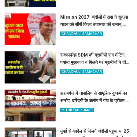
Mission 2027: चंदौली में सपा ने सुदामा
यादव को सौंपी जिला उपाध्यक्ष की कमान,
मजबूत होगा संगठन
CHANDAULI SAMACHAR
सकलडीहा SDM की ग्रामीणों संग मीटिंग,
पर्याप्त मुआवजा न मिलने पर ग्रामीणों ने दी
आंदोलन की चेतावनी
CHANDAULI SAMACHAR
शहाबगंज में नाबालिग से सामूहिक दुष्कर्म का
आरोप, दरिंदगी के आरोप में गांव के प्रीतम और
संजय पर केस दर्ज
MITHILESH KUMAR
मुंबई से वकील से मिलने चंदौली पहुंचा था 25