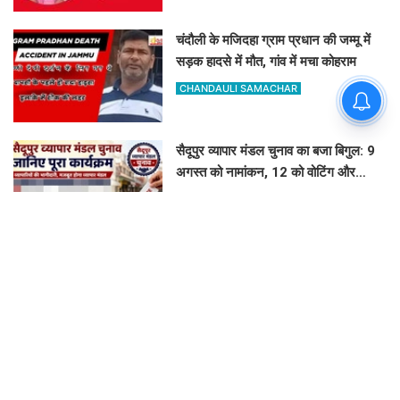
चंदौली के मजिदहा ग्राम प्रधान की जम्मू में
सड़क हादसे में मौत, गांव में मचा कोहराम
CHANDAULI SAMACHAR
सैदूपुर व्यापार मंडल चुनाव का बजा बिगुल: 9
अगस्त को नामांकन, 12 को वोटिंग और
नतीजे
GOVIND K
लतीफशाह डैम पर बढ़ा हादसों का खतरा:
प्रशासन ने पेड़ पर टांगा 'सावधान' बोर्ड,
पर्यटकों से की यह अपील
GOVIND K
इलिया में धूमधाम से मना गुरु दक्षिणा उत्सव:
स्वयंसेवकों ने त्याग और समर्पण का दोहराया