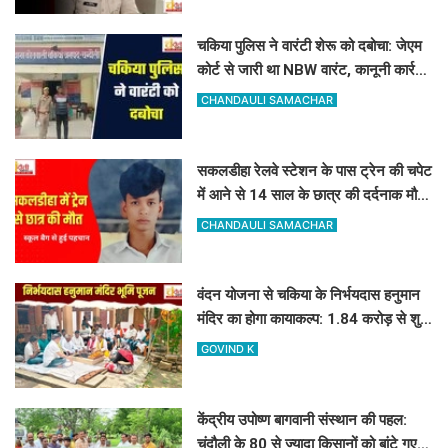
चकिया पुलिस ने वारंटी शेरू को दबोचा: जेएम
कोर्ट से जारी था NBW वारंट, कानूनी कार्रवाई
शुरू
CHANDAULI SAMACHAR
सकलडीहा रेलवे स्टेशन के पास ट्रेन की चपेट
में आने से 14 साल के छात्र की दर्दनाक मौत,
स्कूल बैग से हुई पहचान
CHANDAULI SAMACHAR
वंदन योजना से चकिया के निर्भयदास हनुमान
मंदिर का होगा कायाकल्प: 1.84 करोड़ से शुरू
हुआ भव्य निर्माण कार्य
GOVIND K
केंद्रीय उपोष्ण बागवानी संस्थान की पहल:
चंदौली के 80 से ज्यादा किसानों को बांटे गए