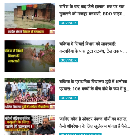
बारिश के बाद बाढ़ जैसे हालात: छत पर रात
गुजारने को मजबूर बनवासी, BDO साहब
रास्ता और जलनिकासी तो बनवा दीजिए!
GOVIND K
चकिया में सिंचाई विभाग की लापरवाही:
करवदिया के पास टूटा तटबंध, टेल तक पानी
न पहुंचने से किसान परेशान
GOVIND K
चकिया के प्राथमिक विद्यालय डूही में अनोखा
प्रयास: 106 बच्चों के बीच पौधे के रूप में हुआ
107वां 'नया एडमिशन'
GOVIND K
जानिए कौन है डॉक्टर पंकज मौर्या का दलाल,
कैसे ऑपरेशन के लिए खुलेआम मांगता है पैसे,
मनोज सिंह डब्लू ने खोला मोर्चा