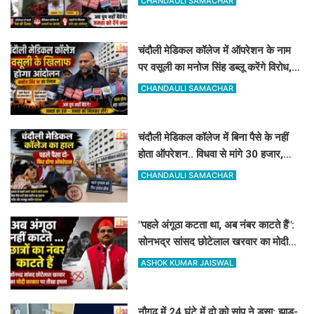
CHANDAULI SAMACHAR
चंदौली मेडिकल कॉलेज में ऑपरेशन के नाम
पर वसूली का मनोज सिंह डब्लू करेंगे विरोध,
सोमवार को देंगे धरना
CHANDAULI SAMACHAR
चंदौली मेडिकल कॉलेज में बिना पैसे के नहीं
होता ऑपरेशन.. विधवा से मांगे 30 हजार,
DM-प्रिंसिपल-पूर्व विधायक की पैरवी फेल
CHANDAULI SAMACHAR
"पहले अंगूठा कटता था, अब नंबर काटते हैं":
सोनभद्र सांसद छोटेलाल खरवार का मोदी
सरकार पर तीखा हमला
ASHOK KUMAR JAISWAL
नौगढ़ में 24 घंटे में दो को सांप ने डसा: झाड़-