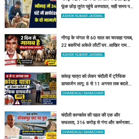
फूंक छोड़ तुरंत पहुंचे अस्पताल, सही समय पर
इलाज से बच गयी जान
ASHOK KUMAR JAISWAL
नौगढ़ के जंगल से 60 साल का चरवाहा गायब,
22 बकरियां अकेले लौटीं घर..आखिर रामलाल
कहां गए?
ASHOK KUMAR JAISWAL
कांवड़ यात्रा को लेकर चंदौली में ट्रैफिक
डायवर्जन लागू: 8 से 11 अगस्त तक बदले
रहेंगे ये रास्ते, देखें पूरी लिस्ट
CHANDAULI SAMACHAR
चंदौली कान्क्लेव की पहल की एक और
सफलता, 316 करोड़ से गंगा और कर्मनाशा
नदी पर बनेंगे 2 नए पुल
CHANDAULI SAMACHAR