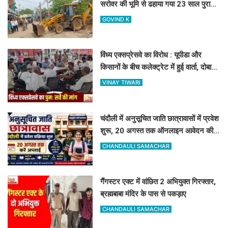
सरोवर की भूमि से ढहाया गया 23 साल पुराना
अवैध निर्माण
GOVIND K
विंध्य एक्सप्रेसवे का विरोध : यूपीडा और
किसानों के बीच कलेक्ट्रेट में हुई वार्ता, दोबारा
सर्वे कराने का मिला आश्वासन
VINAY TIWARI
चंदौली में अनुसूचित जाति छात्रावासों में प्रवेश
शुरू, 20 अगस्त तक ऑनलाइन आवेदन की
सुविधा
CHANDAULI SAMACHAR
गैंगस्टर एक्ट में वांछित 2 अभियुक्त गिरफ्तार,
ब्रह्मबाबा मंदिर के पास से पकड़ाए
CHANDAULI SAMACHAR