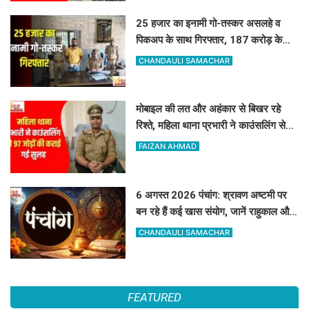
25 हजार का इनामी गो-तस्कर असलहे व
पिकअप के साथ गिरफ्तार, 187 करोड़ के
नेटवर्क से जुड़ा तार
CHANDAULI SAMACHAR
मोबाइल की लत और अहंकार से बिखर रहे
रिश्ते, महिला थाना प्रभारी ने काउंसलिंग से
97 जोड़ों की कराई गई सुलह
FAIZAN AHMAD
6 अगस्त 2026 पंचांग: श्रावण अष्टमी पर
बन रहे हैं कई खास संयोग, जानें राहुकाल और
अभिजीत मुहूर्त का सटीक समय
CHANDAULI SAMACHAR
FEATURED