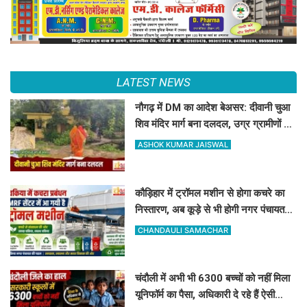
LATEST NEWS
नौगढ़ में DM का आदेश बेअसर: दीवानी चुआ
शिव मंदिर मार्ग बना दलदल, उग्र ग्रामीणों ने
दी चक्का जाम की चेतावनी
ASHOK KUMAR JAISWAL
कौड़िहार में ट्रॉमल मशीन से होगा कचरे का
निस्तारण, अब कूड़े से भी होगी नगर पंचायत
की बंपर कमाई
CHANDAULI SAMACHAR
चंदौली में अभी भी 6300 बच्चों को नहीं मिला
यूनिफॉर्म का पैसा, अधिकारी दे रहे हैं ऐसी