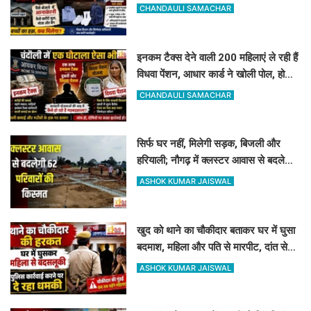
दलील
CHANDAULI SAMACHAR
इनकम टैक्स देने वाली 200 महिलाएं ले रही हैं
विधवा पेंशन, आधार कार्ड ने खोली पोल, होगी
रिकवरी
CHANDAULI SAMACHAR
सिर्फ घर नहीं, मिलेगी सड़क, बिजली और
हरियाली; नौगढ़ में क्लस्टर आवास से बदलेगी
62 परिवारों की किस्मत
ASHOK KUMAR JAISWAL
खुद को थाने का चौकीदार बताकर घर में घुसा
बदमाश, महिला और पति से मारपीट, दांत से
काटा
ASHOK KUMAR JAISWAL