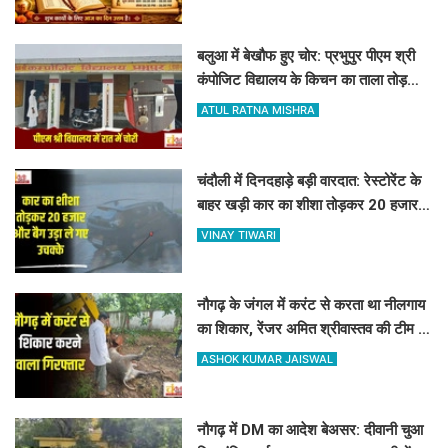
बलुआ में बेखौफ हुए चोर: प्रभुपुर पीएम श्री
कंपोजिट विद्यालय के किचन का ताला तोड़
हजारों का सामान पार
ATUL RATNA MISHRA
चंदौली में दिनदहाड़े बड़ी वारदात: रेस्टोरेंट के
बाहर खड़ी कार का शीशा तोड़कर 20 हजार
और बैग उड़ा ले गए उचक्के
VINAY TIWARI
नौगढ़ के जंगल में करंट से करता था नीलगाय
का शिकार, रेंजर अमित श्रीवास्तव की टीम ने
ऐसे दबोचा
ASHOK KUMAR JAISWAL
नौगढ़ में DM का आदेश बेअसर: दीवानी चुआ