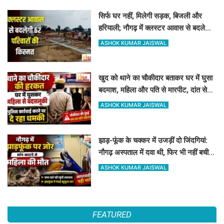
सिर्फ घर नहीं, मिलेगी सड़क, बिजली और
हरियाली; नौगढ़ में क्लस्टर आवास से बदलेगी
62 परिवारों की किस्मत
ASHOK KUMAR JAISWAL
खुद को थाने का चौकीदार बताकर घर में घुसा
बदमाश, महिला और पति से मारपीट, दांत से
काटा
ASHOK KUMAR JAISWAL
झाड़-फूंक के चक्कर में उजड़ीं दो जिंदगियां:
नौगढ़ अस्पताल में दवा थी, फिर भी नहीं बची
गर्भवती की जान
ASHOK KUMAR JAISWAL
FEATURED