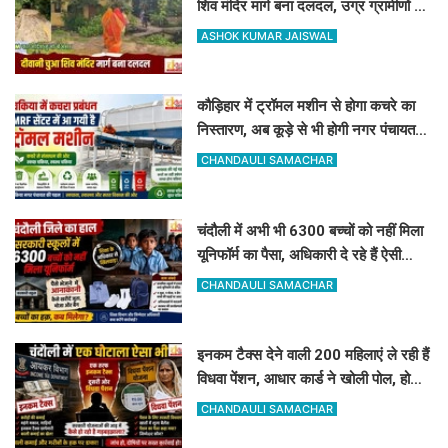
शिव मंदिर मार्ग बना दलदल, उग्र ग्रामीणों ने
दी चक्का जाम की चेतावनी
ASHOK KUMAR JAISWAL
कौड़िहार में ट्रॉमल मशीन से होगा कचरे का
निस्तारण, अब कूड़े से भी होगी नगर पंचायत
की बंपर कमाई
CHANDAULI SAMACHAR
चंदौली में अभी भी 6300 बच्चों को नहीं मिला
यूनिफॉर्म का पैसा, अधिकारी दे रहे हैं ऐसी
दलील
CHANDAULI SAMACHAR
इनकम टैक्स देने वाली 200 महिलाएं ले रही हैं
विधवा पेंशन, आधार कार्ड ने खोली पोल, होगी
रिकवरी
CHANDAULI SAMACHAR