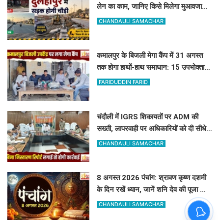
लेन का काम, जानिए किसे मिलेगा मुआवजा
और कहां हटेगा अतिक्रमण
CHANDAULI SAMACHAR
कमालपुर के बिजली मेगा कैंप में 31 अगस्त
तक होगा हाथों-हाथ समाधान: 15 उपभोक्ताओं
के बिल सुधरे, डेढ़ लाख की वसूली
FARIDUDDIN FARID
चंदौली में IGRS शिकायतों पर ADM की
सख्ती, लापरवाही पर अधिकारियों को दी सीधे
कार्रवाई की चेतावनी
CHANDAULI SAMACHAR
8 अगस्त 2026 पंचांग: श्रावण कृष्ण दशमी
के दिन रखें ध्यान, जानें शनि देव की पूजा का
शुभ मुहूर्त और राहुकाल
CHANDAULI SAMACHAR