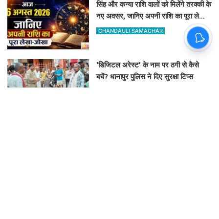
सिंह और कन्या राशि वालों को मिलेंगे तरक्की के
नए अवसर, जानिए अपनी राशि का पूरा लेखा-
जोखा
CHANDAULI SAMACHAR
'डिजिटल अरेस्ट' के नाम पर ठगी से कैसे
बचें? धानापुर पुलिस ने दिए सुरक्षा टिप्स
CHANDAULI SAMACHAR
दो महीने से बंद मकान का ताला तोड़कर लाखों
के गहनों पर हाथ साफ, मुंबई से लौटी महिला
सन्न
MITHILESH KUMAR
शहाबगंज सहकारी समिति पर सर्वर डाउन,
यूरिया के लिए दिनभर लाइन में लगकर खाली
हाथ लौटे किसान
MITHILESH KUMAR