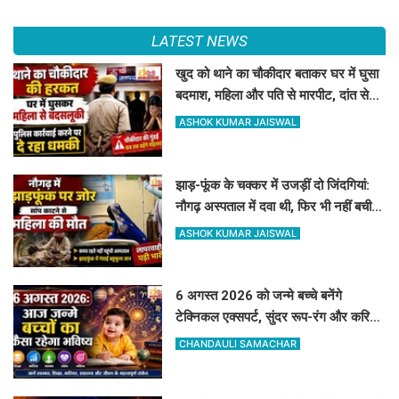
LATEST NEWS
खुद को थाने का चौकीदार बताकर घर में घुसा
बदमाश, महिला और पति से मारपीट, दांत से
काटा
ASHOK KUMAR JAISWAL
झाड़-फूंक के चक्कर में उजड़ीं दो जिंदगियां:
नौगढ़ अस्पताल में दवा थी, फिर भी नहीं बची
गर्भवती की जान
ASHOK KUMAR JAISWAL
6 अगस्त 2026 को जन्मे बच्चे बनेंगे
टेक्निकल एक्सपर्ट, सुंदर रूप-रंग और करियर
में मिलेगी शानदार सफलता
CHANDAULI SAMACHAR