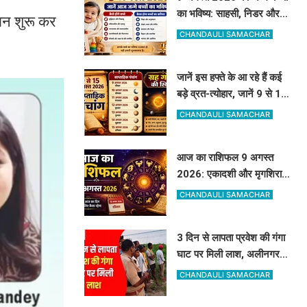
का भविष्य: साहसी, निडर और
ान शुरू कर
बेबाक होंगे बच्चे, जानें करियर
CHANDAULI SAMACHAR
और स्वभाव
जानें इस हफ्ते के आ रहे हैं कई
बड़े व्रत-त्योहार, जानें 9 से 15
अगस्त का पूरा साप्ताहिक पंचांग
CHANDAULI SAMACHAR
आज का राशिफल 9 अगस्त
2026: एकादशी और मृगशिरा
नक्षत्र का दुर्लभ योग, जानें कौन
CHANDAULI SAMACHAR
सी राशियां होंगी मालामाल
3 दिन से लापता प्रवेश की गंगा
घाट पर मिली लाश, अलीनगर से
गायब था 24 वर्षीय प्रवेश कुमार
CHANDAULI SAMACHAR