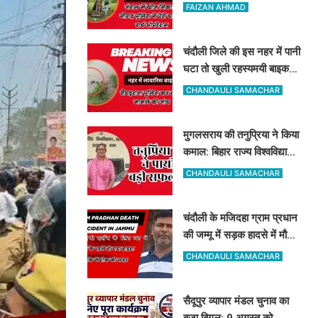
ने ड्रोन से खोज निकाला
FAIZAN AHMAD
चंदौली जिले की इस नहर में पानी
घटा तो खुली रहस्यमयी बाइक
और बोरे की पोल, इलाके में मचा
CHANDAULI SAMACHAR
हड़कंप
मुगलसराय की तनुप्रिया ने किया
कमाल: बिहार राज्य विश्वविद्यालय
आयोग में बन गयीं असिस्टेंट
CHANDAULI SAMACHAR
प्रोफेसर
चंदौली के मजिदहा ग्राम प्रधान
की जम्मू में सड़क हादसे में मौत,
गांव में मचा कोहराम
CHANDAULI SAMACHAR
सैदूपुर व्यापार मंडल चुनाव का
बजा बिगुल: 9 अगस्त को