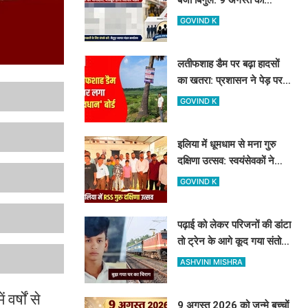
नामांकन, 12 को वोटिंग और
GOVIND K
नतीजे
लतीफशाह डैम पर बढ़ा हादसों
का खतरा: प्रशासन ने पेड़ पर
टांगा 'सावधान' बोर्ड, पर्यटकों से
GOVIND K
की यह अपील
इलिया में धूमधाम से मना गुरु
दक्षिणा उत्सव: स्वयंसेवकों ने
त्याग और समर्पण का दोहराया
GOVIND K
संकल्प
पढ़ाई को लेकर परिजनों की डांटा
तो ट्रेन के आगे कूद गया संतोष,
घर का इकलौता था बेटा
ASHVINI MISHRA
र्षों से
9 अगस्त 2026 को जन्मे बच्चों