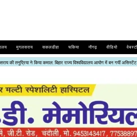
यालय
मुगलसराय
सकलडीहा
चकिया
नौगढ़
वीडियो
वेबस्ट