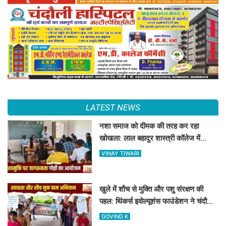
LATEST NEWS
नशा समाज को दीमक की तरह कर रहा
खोखला: लाल बहादुर शास्त्री कॉलेज में
नशामुक्ति गोष्ठी का आयोजन
VINAY TIWARI
खुले में शौच से मुक्ति और पशु संरक्षण की
पहल: थिंकर्स इवोल्यूशंस फाउंडेशन ने चंदौली
के गांवों में चलाया अभियान
GOVIND K