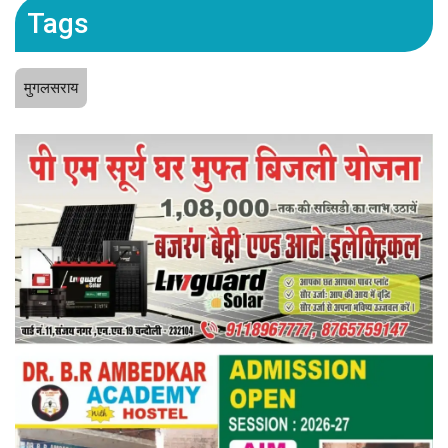
Tags
मुगलसराय