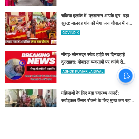
चकिया इलाके में 'प्रशासन आपके द्वार' पड़ा
सुस्त: मालदह गांव की मेगा जन चौपाल में नहीं
पहुंचे बड़े अफसर
GOVIND K
नौगढ़-सोनभद्र स्टेट हाईवे पर दिनदहाड़े
दुस्साहस: मोबाइल व्यवसायी पर तमंचे से
फायरिंग, हाथ में लगी गोली
ASHOK KUMAR JAISWAL
महिलाओं के लिए बड़ा स्वास्थ्य अलर्ट:
सर्वाइकल कैंसर रोकने के लिए मुफ्त लग रहा
HPV का टीका
CHANDAULI SAMACHAR
चंदौली में खाद दुकानों पर ताबड़तोड़ छापेमारी: