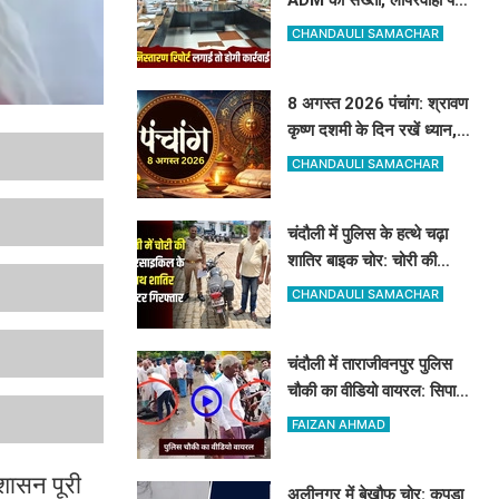
अधिकारियों को दी सीधे कार्रवाई
CHANDAULI SAMACHAR
की चेतावनी
8 अगस्त 2026 पंचांग: श्रावण
कृष्ण दशमी के दिन रखें ध्यान,
जानें शनि देव की पूजा का शुभ
CHANDAULI SAMACHAR
मुहूर्त और राहुकाल
चंदौली में पुलिस के हत्थे चढ़ा
शातिर बाइक चोर: चोरी की
मोटरसाइकिल के साथ बिहार का
CHANDAULI SAMACHAR
गैंगस्टर गिरफ्तार
चंदौली में ताराजीवनपुर पुलिस
चौकी का वीडियो वायरल: सिपाही
पर मारपीट का आरोप, पुलिस ने
FAIZAN AHMAD
बताया निराधार
रशासन पूरी
अलीनगर में बेखौफ चोर: कपड़ा