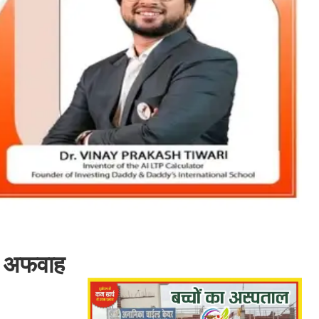
क, अफवाह