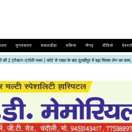
यालय
मुगलसराय
सकलडीहा
चकिया
नौगढ़
वीडियो
वेबस्ट