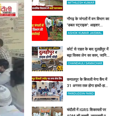
प्राथमिक स्कूल में घुसा पानी,
MITHILESH KUMAR
ग्रामीणों ने की नाले की मांग
नौगढ़ के जंगलों में वन विभाग का
'डबल स्ट्राइक': आइशर
ट्रैक्टर सीज, रिलायंस कंपनी
ASHOK KUMAR JAISWAL
की 2 ट्रैक्टर-ट्रॉली जब्त
कोर्ट से राहत के बाद दुलहीपुर में
बढ़ा सिक्स लेन का काम, जानिए
किसे मिलेगा मुआवजा और कहां
CHANDAULI SAMACHAR
हटेगा अतिक्रमण
कमालपुर के बिजली मेगा कैंप में
31 अगस्त तक होगा हाथों-हाथ
समाधान: 15 उपभोक्ताओं के
FARIDUDDIN FARID
बिल सुधरे, डेढ़ लाख की वसूली
चंदौली में IGRS शिकायतों पर
ADM की सख्ती, लापरवाही पर