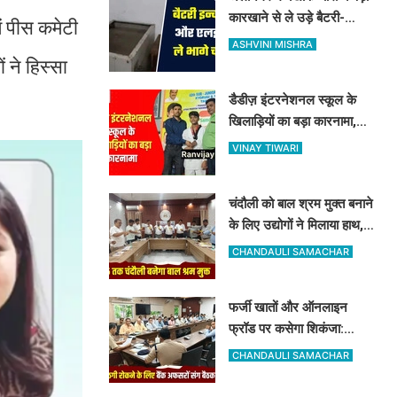
कारखाने से ले उड़े बैटरी-
ं पीस कमेटी
इन्वर्टर और LED, व्यापारियों में
ASHVINI MISHRA
फैला भारी गुस्सा
 ने हिस्सा
डैडीज़ इंटरनेशनल स्कूल के
खिलाड़ियों का बड़ा कारनामा,
यूपी स्टेट ताइक्वांडो में 5 मेडल्स
VINAY TIWARI
पर जमाया कब्जा
चंदौली को बाल श्रम मुक्त बनाने
के लिए उद्योगों ने मिलाया हाथ,
रामनगर में हुई बड़ी बैठक, बाल
CHANDAULI SAMACHAR
श्रम पर सख्त हुआ प्रशासन
फर्जी खातों और ऑनलाइन
फ्रॉड पर कसेगा शिकंजा:
चंदौली पुलिस कप्तान ने बैंक
CHANDAULI SAMACHAR
कर्मियों को दिए खास सुरक्षा टिप्स