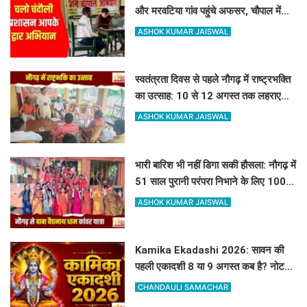
और मरवटिया गांव पहुंचे अफसर, चौपाल में
सुनीं जनसमस्याएं
ASHOK KUMAR JAISWAL
स्वतंत्रता दिवस से पहले नौगढ़ में राष्ट्रभक्ति
का उत्साह: 10 से 12 अगस्त तक लहराएगा
हर घर तिरंगा
ASHOK KUMAR JAISWAL
भारी बारिश भी नहीं डिगा सकी हौसला: नौगढ़ में
51 साल पुरानी परंपरा निभाने के लिए 100 से
अधिक कांवरिए बाबा बैद्यनाथ धाम के लिए
ASHOK KUMAR JAISWAL
रवाना
Kamika Ekadashi 2026: सावन की
पहली एकादशी 8 या 9 अगस्त कब है? नोट
करें सही तारीख, मुहूर्त और पारण का समय
CHANDAULI SAMACHAR