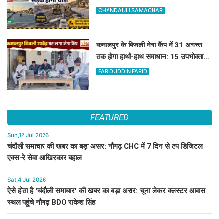
और कहां हटेगा अतिक्रमण
CHANDAULI SAMACHAR
कमालपुर के बिजली मेगा कैंप में 31 अगस्त
तक होगा हाथों-हाथ समाधान: 15 उपभोक्ताओं
के बिल सुधरे, डेढ़ लाख की वसूली
FARIDUDDIN FARID
FEATURED
Sun,12 Jul 2026
चंदौली समाचार की खबर का बड़ा असर: नौगढ़ CHC में 7 दिन से ठप डिजिटल
एक्स-रे सेवा आखिरकार बहाल
Sat,4 Jul 2026
ऐसे होता है 'चंदौली समाचार' की खबर का बड़ा असर: चूना लेकर क्लस्टर आवास
स्थल पहुंचे नौगढ़ BDO राकेश सिंह