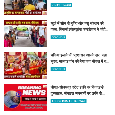
नशामुक्ति गोष्ठी का आयोजन
VINAY TIWARI
खुले में शौच से मुक्ति और पशु संरक्षण की
पहल: थिंकर्स इवोल्यूशंस फाउंडेशन ने चंदौली
के गांवों में चलाया अभियान
GOVIND K
चकिया इलाके में 'प्रशासन आपके द्वार' पड़ा
सुस्त: मालदह गांव की मेगा जन चौपाल में नहीं
पहुंचे बड़े अफसर
GOVIND K
नौगढ़-सोनभद्र स्टेट हाईवे पर दिनदहाड़े
दुस्साहस: मोबाइल व्यवसायी पर तमंचे से
फायरिंग, हाथ में लगी गोली
ASHOK KUMAR JAISWAL