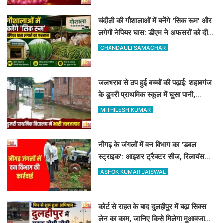
चंदौली की गौशालाओं में बनेंगे 'सिक रूम' और
लगेगी नेपियर घास: डीएम ने अफसरों को दी 1
सप्ताह की मोहलत
CHANDAULI SAMACHAR
जलभराव से ठप हुई बच्चों की पढ़ाई: शहाबगंज
के डुमरी प्राथमिक स्कूल में घुसा पानी,
ग्रामीणों ने की नाले की मांग
MITHILESH KUMAR
नौगढ़ के जंगलों में वन विभाग का 'डबल
स्ट्राइक': आइशर ट्रैक्टर सीज, रिलायंस
कंपनी की 2 ट्रैक्टर-ट्रॉली जब्त
ASHOK KUMAR JAISWAL
कोर्ट से राहत के बाद दुलहीपुर में बढ़ा सिक्स
लेन का काम, जानिए किसे मिलेगा मुआवजा