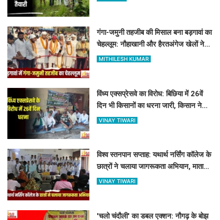
गंगा-जमुनी तहजीब की मिसाल बना बड़गावां का
चेहल्लूम: नौहाखानी और हैरतअंगेज खेलों ने
बांधा समां
MITHILESH KUMAR
विंध्य एक्सप्रेसवे का विरोध: बिछिया में 26वें
दिन भी किसानों का धरना जारी, किसान नेता
5 दिनों से नजरबंद
VINAY TIWARI
विश्व स्तनपान सप्ताह: यथार्थ नर्सिंग कॉलेज के
छात्रों ने चलाया जागरूकता अभियान, माताओं
को बताए स्तनपान के लाभ
VINAY TIWARI
'चलो चंदौली' का डबल एक्शन: नौगढ़ के बोझ