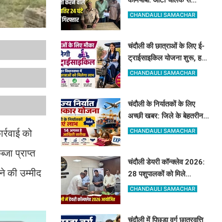
मोबाइल व ईयरफोन छीनने वाले
CHANDAULI SAMACHAR
2 अभियुक्त 24 घंटे में गिरफ्तार
चंदौली की छात्राओं के लिए ई-
ट्राईसाइकिल योजना शुरू, हर
विधानसभा में 20 को मिलेगा
CHANDAULI SAMACHAR
लाभ
चंदौली के निर्यातकों के लिए
अच्छी खबर: जिले के बेहतरीन
निर्यातकों को मिलेगा सम्मान, 14
CHANDAULI SAMACHAR
ार्रवाई को
अगस्त तक करें आवेदन
जा प्राप्त
चंदौली डेयरी कॉन्क्लेव 2026:
ने की उम्मीद
28 पशुपालकों को मिले
सेलेक्शन लेटर, नंद बाबा मिशन
CHANDAULI SAMACHAR
और स्वदेशी गौ-संवर्धन योजना
के लिए दिए गए टिप्स
चंदौली में पिछड़ा वर्ग छात्रवृत्ति