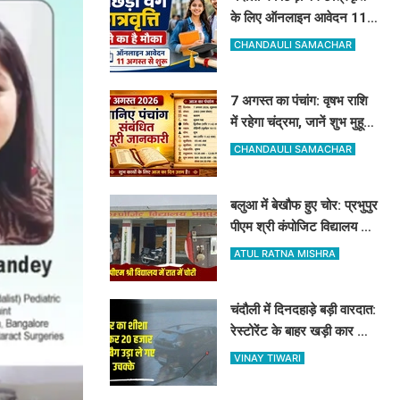
के लिए ऑनलाइन आवेदन 11
अगस्त से शुरू, देखें पूरा शेड्यूल
CHANDAULI SAMACHAR
7 अगस्त का पंचांग: वृषभ राशि
में रहेगा चंद्रमा, जानें शुभ मुहूर्त,
राहुकाल और योग
CHANDAULI SAMACHAR
बलुआ में बेखौफ हुए चोर: प्रभुपुर
पीएम श्री कंपोजिट विद्यालय के
किचन का ताला तोड़ हजारों का
ATUL RATNA MISHRA
सामान पार
चंदौली में दिनदहाड़े बड़ी वारदात:
रेस्टोरेंट के बाहर खड़ी कार का
शीशा तोड़कर 20 हजार और बैग
VINAY TIWARI
उड़ा ले गए उचक्के