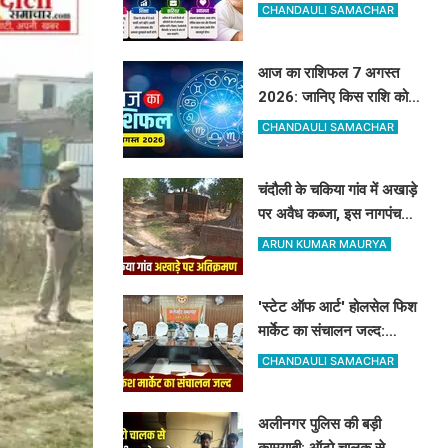
सुख, बच्चों पर मेहरबान रहेंगे
CHANDAULI SAMACHAR
ग्रह-नक्षत्र,
आज का राशिफल 7 अगस्त
2026: जानिए किस राशि को
मिलेगा अधिकारियों का साथ और
CHANDAULI SAMACHAR
किसे रहना होगा सतर्क
चंदौली के चकिया गांव में अखाड़े
पर अवैध कब्जा, इस नागपंचमी
भी सूना रहेगा पारंपरिक खेल का
ARUN KUMAR MAURYA
मैदान
'स्टेट ऑफ आर्ट' होलसेल फिश
मार्केट का संचालन जल्द:
पूर्वांचल के 7 जिलों के किसान
CHANDAULI SAMACHAR
जुड़ेंगे चंदौली फिश मार्केट से
अलीनगर पुलिस की बड़ी
कामयाबी: ऑटो चालक से