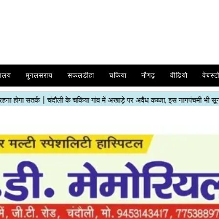
यालय
मुगलसराय
सकलडीहा
चकिया
नौगढ़
वीडियो
वेबस्ट