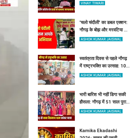
चलाया जागरूकता अभियान,
VINAY TIWARI
माताओं को बताए स्तनपान के
लाभ
'चलो चंदौली' का डबल एक्शन:
नौगढ़ के बोझ और मरवटिया गांव
पहुंचे अफसर, चौपाल में सुनीं
ASHOK KUMAR JAISWAL
जनसमस्याएं
स्वतंत्रता दिवस से पहले नौगढ़
में राष्ट्रभक्ति का उत्साह: 10 से
12 अगस्त तक लहराएगा हर
ASHOK KUMAR JAISWAL
घर तिरंगा
भारी बारिश भी नहीं डिगा सकी
हौसला: नौगढ़ में 51 साल पुरानी
परंपरा निभाने के लिए 100 से
ASHOK KUMAR JAISWAL
अधिक कांवरिए बाबा बैद्यनाथ
धाम के लिए रवाना
Kamika Ekadashi
2026: सावन की पहली