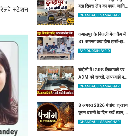
बढ़ा सिक्स लेन का काम, जानिए
रेलवे स्टेशन
किसे मिलेगा मुआवजा और कहां
CHANDAULI SAMACHAR
हटेगा अतिक्रमण
कमालपुर के बिजली मेगा कैंप में
31 अगस्त तक होगा हाथों-हाथ
समाधान: 15 उपभोक्ताओं के
FARIDUDDIN FARID
बिल सुधरे, डेढ़ लाख की वसूली
चंदौली में IGRS शिकायतों पर
ADM की सख्ती, लापरवाही पर
अधिकारियों को दी सीधे कार्रवाई
CHANDAULI SAMACHAR
की चेतावनी
8 अगस्त 2026 पंचांग: श्रावण
कृष्ण दशमी के दिन रखें ध्यान,
जानें शनि देव की पूजा का शुभ
CHANDAULI SAMACHAR
मुहूर्त और राहुकाल