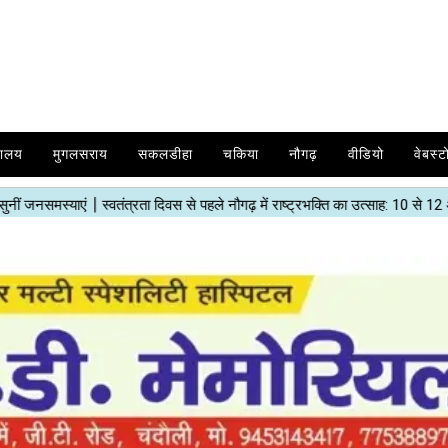
यालय
मुगलसराय
सकलडीहा
चकिया
नौगढ़
वीडियो
वेबस्ट