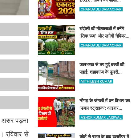
एकादशी 8 या 9 अगस्त कब है?
CHANDAULI SAMACHAR
नोट करें सही तारीख, मुहूर्त और
पारण का समय
चंदौली की गौशालाओं में बनेंगे
'सिक रूम' और लगेगी नेपियर
घास: डीएम ने अफसरों को दी 1
CHANDAULI SAMACHAR
सप्ताह की मोहलत
जलभराव से ठप हुई बच्चों की
पढ़ाई: शहाबगंज के डुमरी
प्राथमिक स्कूल में घुसा पानी,
MITHILESH KUMAR
ग्रामीणों ने की नाले की मांग
नौगढ़ के जंगलों में वन विभाग का
'डबल स्ट्राइक': आइशर
ट्रैक्टर सीज, रिलायंस कंपनी
ASHOK KUMAR JAISWAL
ातक असर पड़ना
की 2 ट्रैक्टर-ट्रॉली जब्त
ै। रविवार से
कोर्ट से राहत के बाद दुलहीपुर में