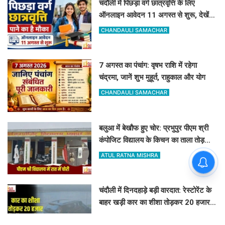
चंदौली में पिछड़ा वर्ग छात्रवृत्ति के लिए
ऑनलाइन आवेदन 11 अगस्त से शुरू, देखें
पूरा शेड्यूल
CHANDAULI SAMACHAR
7 अगस्त का पंचांग: वृषभ राशि में रहेगा
चंद्रमा, जानें शुभ मुहूर्त, राहुकाल और योग
CHANDAULI SAMACHAR
बलुआ में बेखौफ हुए चोर: प्रभुपुर पीएम श्री
कंपोजिट विद्यालय के किचन का ताला तोड़
हजारों का सामान पार
ATUL RATNA MISHRA
चंदौली में दिनदहाड़े बड़ी वारदात: रेस्टोरेंट के
बाहर खड़ी कार का शीशा तोड़कर 20 हजार
और बैग उड़ा ले गए उचक्के
VINAY TIWARI