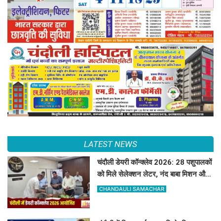
LATEST NEWS
चंदौली डेयरी कॉन्क्लेव 2026: 28 पशुपालकों
को मिले सेलेक्शन लेटर, नंद बाबा मिशन और
स्वदेशी गौ-संवर्धन योजना के लिए दिए गए
CHANDAULI SAMACHAR
टिप्स