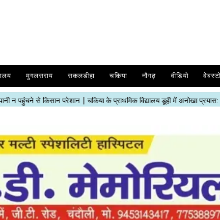
यालय
मुगलसराय
सकलडीहा
चकिया
नौगढ़
वीडियो
वेबस्ट