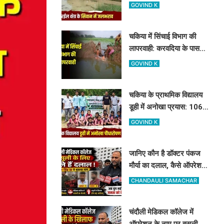
बनवासी, BDO साहब रास्ता और
GOVIND K
जलनिकासी तो बनवा दीजिए!
चकिया में सिंचाई विभाग की
लापरवाही: करवदिया के पास
टूटा तटबंध, टेल तक पानी न
GOVIND K
पहुंचने से किसान परेशान
चकिया के प्राथमिक विद्यालय
डूही में अनोखा प्रयास: 106
बच्चों के बीच पौधे के रूप में हुआ
GOVIND K
107वां 'नया एडमिशन'
जानिए कौन है डॉक्टर पंकज
मौर्या का दलाल, कैसे ऑपरेशन
के लिए खुलेआम मांगता है पैसे,
CHANDAULI SAMACHAR
मनोज सिंह डब्लू ने खोला मोर्चा
चंदौली मेडिकल कॉलेज में
ऑपरेशन के नाम पर वसूली का