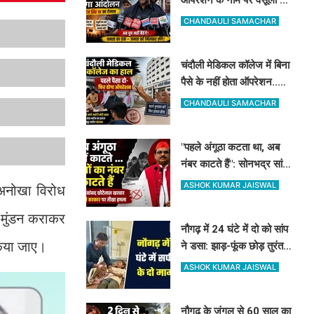
मनोज सिंह डब्लू करेंगे विरोध,
CHANDAULI SAMACHAR
सोमवार को देंगे धरना
चंदौली मेडिकल कॉलेज में बिना
पैसे के नहीं होता ऑपरेशन..
विधवा से मांगे 30 हजार, DM-
CHANDAULI SAMACHAR
प्रिंसिपल-पूर्व विधायक की पैरवी
फेल
"पहले अंगूठा कटता था, अब
नंबर काटते हैं": सोनभद्र सांसद
छोटेलाल खरवार का मोदी
ASHOK KUMAR JAISWAL
 अनोखा विरोध
सरकार पर तीखा हमला
क मुंडन कराकर
नौगढ़ में 24 घंटे में दो को सांप
किया जाए।
ने डसा: झाड़-फूंक छोड़ तुरंत
पहुंचे अस्पताल, सही समय पर
ASHOK KUMAR JAISWAL
इलाज से बच गयी जान
नौगढ़ के जंगल से 60 साल का