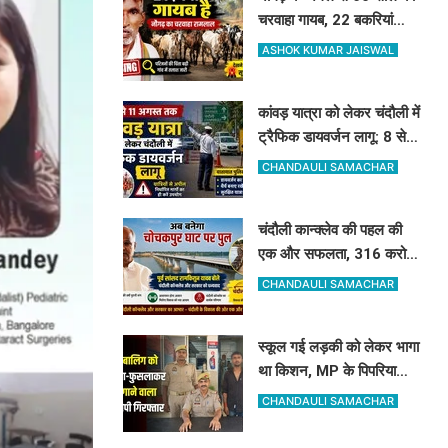
चरवाहा गायब, 22 बकरियां
अकेले लौटीं घर..आखिर
ASHOK KUMAR JAISWAL
रामलाल कहां गए?
कांवड़ यात्रा को लेकर चंदौली में
ट्रैफिक डायवर्जन लागू: 8 से
11 अगस्त तक बदले रहेंगे ये
CHANDAULI SAMACHAR
रास्ते, देखें पूरी लिस्ट
चंदौली कान्क्लेव की पहल की
एक और सफलता, 316 करोड़
से गंगा और कर्मनाशा नदी पर
CHANDAULI SAMACHAR
बनेंगे 2 नए पुल
स्कूल गई लड़की को लेकर भागा
था किशन, MP के पिपरिया
स्टेशन से अरेस्ट, लड़की
CHANDAULI SAMACHAR
सकुशल बरामद