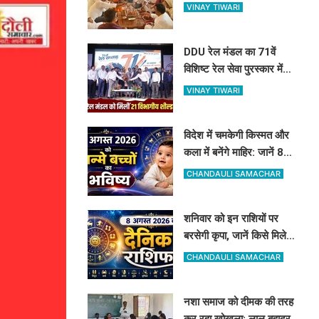
विधायक रमेश जायसवाल ने
VINAY TIWARI
किया भूमि पूजन
DDU रेल मंडल का 71वें
विशिष्ट रेल सेवा पुरस्कार में
जलवा: 21 शील्ड पर कब्जा,
VINAY TIWARI
16 रेलकर्मी भी सम्मानित
विदेश में चमकेगी किस्मत और
कला में बनेंगे माहिर: जानें 8
अगस्त को जन्मे बच्चों का जीवन
CHANDAULI SAMACHAR
और आज का राशिफल
शनिवार को इन राशियों पर
बरसेगी कृपा, जानें किसे मिलेगी
सफलता और किसे सावधानी की
CHANDAULI SAMACHAR
जरूरत
नशा समाज को दीमक की तरह
कर रहा खोखला: लाल बहादुर