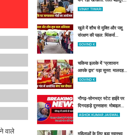
शास्त्री कॉलेज में नशामुक्ति
VINAY TIWARI
गोष्ठी का आयोजन
खुले में शौच से मुक्ति और पशु
संरक्षण की पहल: थिंकर्स
इवोल्यूशंस फाउंडेशन ने चंदौली
GOVIND K
के गांवों में चलाया अभियान
चकिया इलाके में 'प्रशासन
आपके द्वार' पड़ा सुस्त: मालदह
गांव की मेगा जन चौपाल में नहीं
GOVIND K
पहुंचे बड़े अफसर
नौगढ़-सोनभद्र स्टेट हाईवे पर
दिनदहाड़े दुस्साहस: मोबाइल
व्यवसायी पर तमंचे से फायरिंग,
ASHOK KUMAR JAISWAL
हाथ में लगी गोली
े वाले
महिलाओं के लिए बड़ा स्वास्थ्य