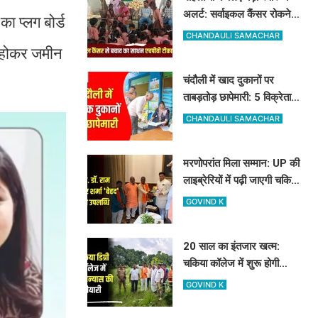
अलर्ट: सर्वाइकल कैंसर रोकने
ा प्लग बोर्ड
के लिए मुफ्त लग रहा HPV का
CHANDAULI SAMACHAR
टीका
त होकर जमीन
चंदौली में खाद दुकानों पर
ताबड़तोड़ छापेमारी: 5 विक्रेताओं
को नोटिस, 10 सैंपल लिए गए
CHANDAULI SAMACHAR
मरणोपरांत मिला सम्मान: UP की
लाइब्रेरियों में पढ़ी जाएगी चकिया
के शिक्षक स्व. डॉ. राम किशोर
GOVIND K
शर्मा 'बेहद' की पुस्तकें
20 साल का इंतजार खत्म:
चकिया कॉलेज में शुरू होगी
साइंस की पढ़ाई, विधायक और
GOVIND K
जिलाध्यक्ष ने किया शिलान्यास
स्थल का दौरा