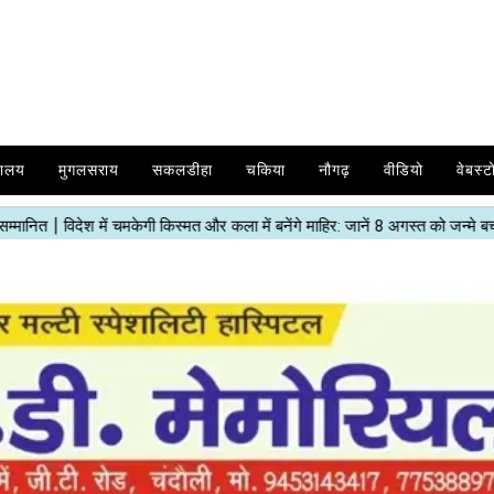
यालय
मुगलसराय
सकलडीहा
चकिया
नौगढ़
वीडियो
वेबस्ट