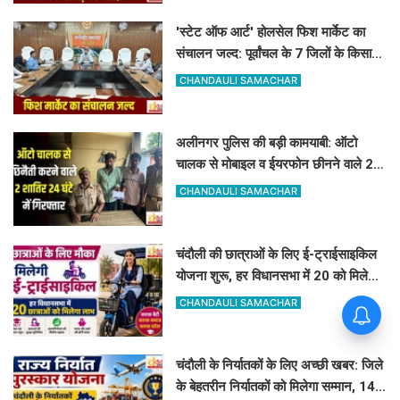
'स्टेट ऑफ आर्ट' होलसेल फिश मार्केट का
संचालन जल्द: पूर्वांचल के 7 जिलों के किसान
जुड़ेंगे चंदौली फिश मार्केट से
CHANDAULI SAMACHAR
अलीनगर पुलिस की बड़ी कामयाबी: ऑटो
चालक से मोबाइल व ईयरफोन छीनने वाले 2
अभियुक्त 24 घंटे में गिरफ्तार
CHANDAULI SAMACHAR
चंदौली की छात्राओं के लिए ई-ट्राईसाइकिल
योजना शुरू, हर विधानसभा में 20 को मिलेगा
लाभ
CHANDAULI SAMACHAR
चंदौली के चकिया गांव में अखाड़े पर
अवैध कब्जा, इस नागपंचमी भी सूना
रहेगा पारंपरिक खेल का मैदान
चंदौली के निर्यातकों के लिए अच्छी खबर: जिले
के बेहतरीन निर्यातकों को मिलेगा सम्मान, 14