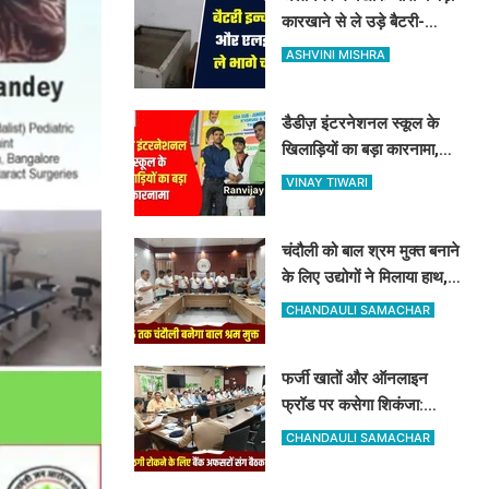
कारखाने से ले उड़े बैटरी-
इन्वर्टर और LED, व्यापारियों में
ASHVINI MISHRA
फैला भारी गुस्सा
डैडीज़ इंटरनेशनल स्कूल के
खिलाड़ियों का बड़ा कारनामा,
यूपी स्टेट ताइक्वांडो में 5 मेडल्स
VINAY TIWARI
पर जमाया कब्जा
चंदौली को बाल श्रम मुक्त बनाने
के लिए उद्योगों ने मिलाया हाथ,
रामनगर में हुई बड़ी बैठक, बाल
CHANDAULI SAMACHAR
श्रम पर सख्त हुआ प्रशासन
फर्जी खातों और ऑनलाइन
फ्रॉड पर कसेगा शिकंजा:
चंदौली पुलिस कप्तान ने बैंक
CHANDAULI SAMACHAR
कर्मियों को दिए खास सुरक्षा टिप्स