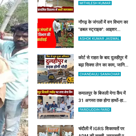
प्राथमिक स्कूल में घुसा पानी,
MITHILESH KUMAR
ग्रामीणों ने की नाले की मांग
नौगढ़ के जंगलों में वन विभाग का
'डबल स्ट्राइक': आइशर
ट्रैक्टर सीज, रिलायंस कंपनी
ASHOK KUMAR JAISWAL
की 2 ट्रैक्टर-ट्रॉली जब्त
कोर्ट से राहत के बाद दुलहीपुर में
बढ़ा सिक्स लेन का काम, जानिए
किसे मिलेगा मुआवजा और कहां
CHANDAULI SAMACHAR
हटेगा अतिक्रमण
कमालपुर के बिजली मेगा कैंप में
31 अगस्त तक होगा हाथों-हाथ
समाधान: 15 उपभोक्ताओं के
FARIDUDDIN FARID
बिल सुधरे, डेढ़ लाख की वसूली
चंदौली में IGRS शिकायतों पर
ADM की सख्ती, लापरवाही पर