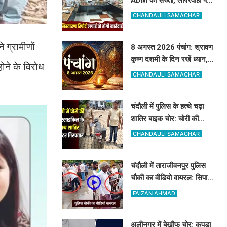
अधिकारियों को दी सीधे कार्रवाई
CHANDAULI SAMACHAR
की चेतावनी
 ग्रामीणों
8 अगस्त 2026 पंचांग: श्रावण
कृष्ण दशमी के दिन रखें ध्यान,
ोने के विरोध
जानें शनि देव की पूजा का शुभ
CHANDAULI SAMACHAR
मुहूर्त और राहुकाल
चंदौली में पुलिस के हत्थे चढ़ा
शातिर बाइक चोर: चोरी की
मोटरसाइकिल के साथ बिहार का
CHANDAULI SAMACHAR
गैंगस्टर गिरफ्तार
चंदौली में ताराजीवनपुर पुलिस
चौकी का वीडियो वायरल: सिपाही
पर मारपीट का आरोप, पुलिस ने
FAIZAN AHMAD
बताया निराधार
अलीनगर में बेखौफ चोर: कपड़ा