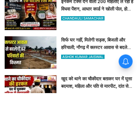
इनकम टैक्स देने वाली 200 महिलाएं ले रही हैं
विधवा पेंशन, आधार कार्ड ने खोली पोल, होगी
रिकवरी
CHANDAULI SAMACHAR
सिर्फ घर नहीं, मिलेगी सड़क, बिजली और
हरियाली; नौगढ़ में क्लस्टर आवास से बदलेगी
62 परिवारों की किस्मत
ASHOK KUMAR JAISWAL
खुद को थाने का चौकीदार बताकर घर में घुसा
बदमाश, महिला और पति से मारपीट, दांत से
काटा
ASHOK KUMAR JAISWAL
झाड़-फूंक के चक्कर में उजड़ीं दो जिंदगियां:
नौगढ़ अस्पताल में दवा थी, फिर भी नहीं बची
गर्भवती की जान
ASHOK KUMAR JAISWAL