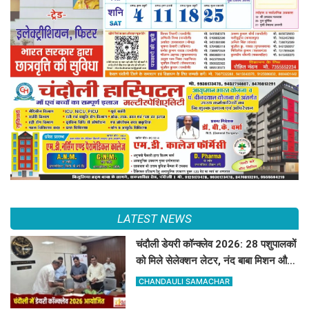
LATEST NEWS
चंदौली डेयरी कॉन्क्लेव 2026: 28 पशुपालकों
को मिले सेलेक्शन लेटर, नंद बाबा मिशन और
स्वदेशी गौ-संवर्धन योजना के लिए दिए गए
CHANDAULI SAMACHAR
टिप्स