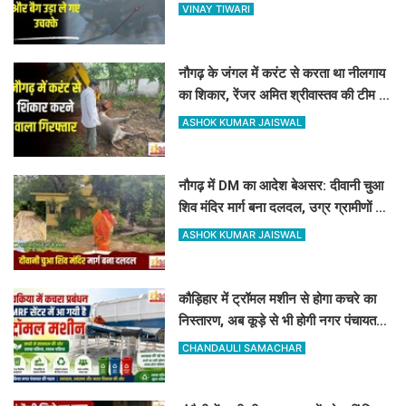
और बैग उड़ा ले गए उचक्के
VINAY TIWARI
नौगढ़ के जंगल में करंट से करता था नीलगाय
का शिकार, रेंजर अमित श्रीवास्तव की टीम ने
ऐसे दबोचा
ASHOK KUMAR JAISWAL
नौगढ़ में DM का आदेश बेअसर: दीवानी चुआ
शिव मंदिर मार्ग बना दलदल, उग्र ग्रामीणों ने
दी चक्का जाम की चेतावनी
ASHOK KUMAR JAISWAL
कौड़िहार में ट्रॉमल मशीन से होगा कचरे का
निस्तारण, अब कूड़े से भी होगी नगर पंचायत
की बंपर कमाई
CHANDAULI SAMACHAR