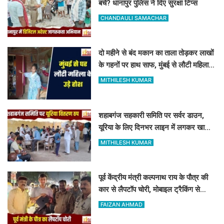
बचें? धानापुर पुलिस ने दिए सुरक्षा टिप्स
CHANDAULI SAMACHAR
दो महीने से बंद मकान का ताला तोड़कर लाखों
के गहनों पर हाथ साफ, मुंबई से लौटी महिला
सन्न
MITHILESH KUMAR
शहाबगंज सहकारी समिति पर सर्वर डाउन,
यूरिया के लिए दिनभर लाइन में लगकर खाली
हाथ लौटे किसान
MITHILESH KUMAR
पूर्व केंद्रीय मंत्री कल्पनाथ राय के पौत्र की
कार से लैपटॉप चोरी, मोबाइल ट्रैकिंग से
PPDU जंक्शन के पास बरामद
FAIZAN AHMAD