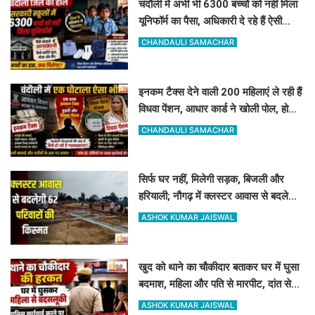
चंदौली में अभी भी 6300 बच्चों को नहीं मिला
यूनिफॉर्म का पैसा, अधिकारी दे रहे हैं ऐसी
दलील
CHANDAULI SAMACHAR
इनकम टैक्स देने वाली 200 महिलाएं ले रही हैं
विधवा पेंशन, आधार कार्ड ने खोली पोल, होगी
रिकवरी
CHANDAULI SAMACHAR
सिर्फ घर नहीं, मिलेगी सड़क, बिजली और
हरियाली; नौगढ़ में क्लस्टर आवास से बदलेगी
62 परिवारों की किस्मत
ASHOK KUMAR JAISWAL
खुद को थाने का चौकीदार बताकर घर में घुसा
बदमाश, महिला और पति से मारपीट, दांत से
काटा
ASHOK KUMAR JAISWAL