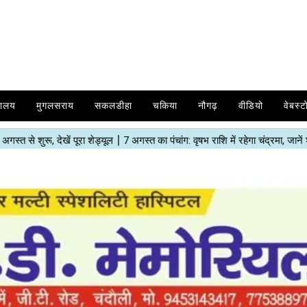
यालय
मुगलसराय
सकलडीहा
चकिया
नौगढ़
वीडियो
वेबस्ट