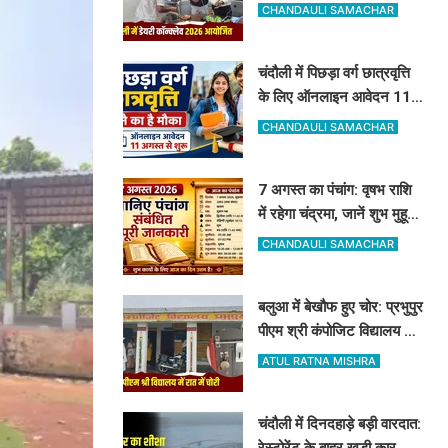
सेलेक्शन लेटर, नंद बाबा मिशन
CHANDAULI SAMACHAR
और स्वदेशी गौ-संवर्धन योजना
के लिए दिए गए टिप्स
चंदौली में पिछड़ा वर्ग छात्रवृत्ति
के लिए ऑनलाइन आवेदन 11
अगस्त से शुरू, देखें पूरा शेड्यूल
CHANDAULI SAMACHAR
7 अगस्त का पंचांग: वृषभ राशि
में रहेगा चंद्रमा, जानें शुभ मुहूर्त,
राहुकाल और योग
CHANDAULI SAMACHAR
बलुआ में बेखौफ हुए चोर: प्रभुपुर
पीएम श्री कंपोजिट विद्यालय के
किचन का ताला तोड़ हजारों का
ATUL RATNA MISHRA
सामान पार
चंदौली में दिनदहाड़े बड़ी वारदात:
रेस्टोरेंट के बाहर खड़ी कार का