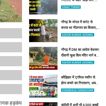
शीशा तोड़कर 20 हजार और बैग
VINAY TIWARI
उड़ा ले गए उचक्के
नौगढ़ के जंगल में करंट से
करता था नीलगाय का शिकार,
रेंजर अमित श्रीवास्तव की टीम
ASHOK KUMAR JAISWAL
ने ऐसे दबोचा
नौगढ़ में DM का आदेश बेअसर:
दीवानी चुआ शिव मंदिर मार्ग बना
दलदल, उग्र ग्रामीणों ने दी
ASHOK KUMAR JAISWAL
चक्का जाम की चेतावनी
कौड़िहार में ट्रॉमल मशीन से
होगा कचरे का निस्तारण, अब
कूड़े से भी होगी नगर पंचायत की
CHANDAULI SAMACHAR
बंपर कमाई
अचानक हड़कंप
चंदौली में अभी भी 6300 बच्चों