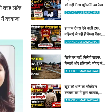
को नहीं मिला यूनिफॉर्म का पैसा,
री तरह लॉक
अधिकारी दे रहे हैं ऐसी दलील
CHANDAULI SAMACHAR
में दरवाजा
इनकम टैक्स देने वाली 200
महिलाएं ले रही हैं विधवा पेंशन,
आधार कार्ड ने खोली पोल, होगी
CHANDAULI SAMACHAR
रिकवरी
सिर्फ घर नहीं, मिलेगी सड़क,
बिजली और हरियाली; नौगढ़ में
क्लस्टर आवास से बदलेगी 62
ASHOK KUMAR JAISWAL
परिवारों की किस्मत
खुद को थाने का चौकीदार
बताकर घर में घुसा बदमाश,
महिला और पति से मारपीट, दांत
ASHOK KUMAR JAISWAL
से काटा