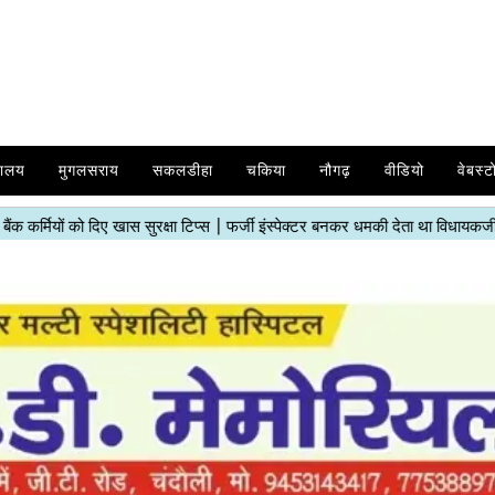
यालय
मुगलसराय
सकलडीहा
चकिया
नौगढ़
वीडियो
वेबस्ट