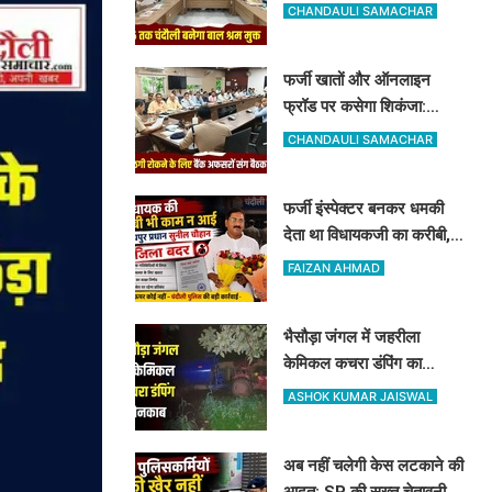
रामनगर में हुई बड़ी बैठक, बाल
CHANDAULI SAMACHAR
श्रम पर सख्त हुआ प्रशासन
फर्जी खातों और ऑनलाइन
फ्रॉड पर कसेगा शिकंजा:
चंदौली पुलिस कप्तान ने बैंक
CHANDAULI SAMACHAR
कर्मियों को दिए खास सुरक्षा टिप्स
फर्जी इंस्पेक्टर बनकर धमकी
देता था विधायकजी का करीबी,
अब DM और SP ने अमोघपुर
FAIZAN AHMAD
प्रधान को जिले से बाहर खदेड़ा
भैसौड़ा जंगल में जहरीला
केमिकल कचरा डंपिंग का
खुलासा: रिलायंस कंपनी पर वन
ASHOK KUMAR JAISWAL
विभाग का बड़ा एक्शन
अब नहीं चलेगी केस लटकाने की
आदत: SP की सख्त चेतावनी, 4