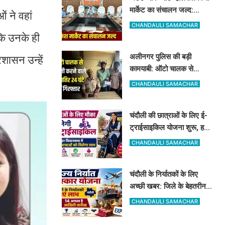
मार्केट का संचालन जल्द:
 ने वहां
पूर्वांचल के 7 जिलों के किसान
CHANDAULI SAMACHAR
जुड़ेंगे चंदौली फिश मार्केट से
ि उनके ही
अलीनगर पुलिस की बड़ी
शासन उन्हें
कामयाबी: ऑटो चालक से
मोबाइल व ईयरफोन छीनने वाले
CHANDAULI SAMACHAR
2 अभियुक्त 24 घंटे में गिरफ्तार
चंदौली की छात्राओं के लिए ई-
ट्राईसाइकिल योजना शुरू, हर
विधानसभा में 20 को मिलेगा
CHANDAULI SAMACHAR
लाभ
चंदौली के निर्यातकों के लिए
अच्छी खबर: जिले के बेहतरीन
निर्यातकों को मिलेगा सम्मान, 14
CHANDAULI SAMACHAR
अगस्त तक करें आवेदन