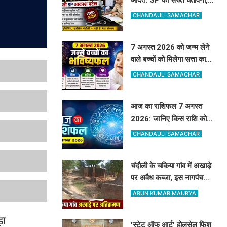
विवेचकों के खिलाफ जांच शुरू,
CHANDAULI SAMACHAR
60-90 दिन पुराने मामलों का
तुरंत करें निस्तारण
7 अगस्त 2026 को जन्म लेने
वाले बच्चों को मिलेगा सत्ता का
सुख, बच्चों पर मेहरबान रहेंगे
CHANDAULI SAMACHAR
ग्रह-नक्षत्र,
आज का राशिफल 7 अगस्त
2026: जानिए किस राशि को
मिलेगा अधिकारियों का साथ और
CHANDAULI SAMACHAR
किसे रहना होगा सतर्क
चंदौली के चकिया गांव में अखाड़े
पर अवैध कब्जा, इस नागपंचमी
भी सूना रहेगा पारंपरिक खेल का
ARUN KUMAR MAURYA
मैदान
़ा
'स्टेट ऑफ आर्ट' होलसेल फिश