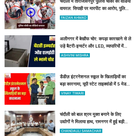
चंदौली में ताराजीवनपुर पुलिस चौकी का वीडियो
वायरल: सिपाही पर मारपीट का आरोप, पुलिस
ने बताया निराधार
FAIZAN AHMAD
अलीनगर में बेखौफ चोर: कपड़ा कारखाने से ले
उड़े बैटरी-इन्वर्टर और LED, व्यापारियों में
फैला भारी गुस्सा
ASHVINI MISHRA
डैडीज़ इंटरनेशनल स्कूल के खिलाड़ियों का
बड़ा कारनामा, यूपी स्टेट ताइक्वांडो में 5 मेडल्स
पर जमाया कब्जा
VINAY TIWARI
चंदौली को बाल श्रम मुक्त बनाने के लिए
उद्योगों ने मिलाया हाथ, रामनगर में हुई बड़ी
बैठक, बाल श्रम पर सख्त हुआ प्रशासन
CHANDAULI SAMACHAR