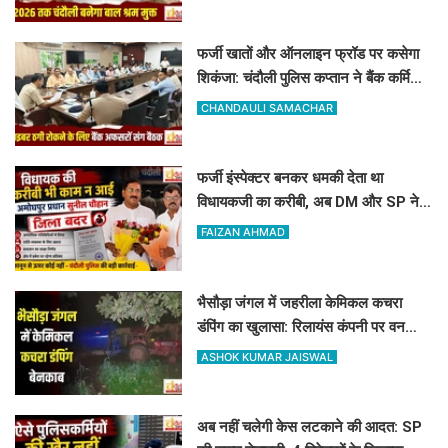
फर्जी खातों और ऑनलाइन फ्रॉड पर कसेगा
शिकंजा: चंदौली पुलिस कप्तान ने बैंक कर्मियों
को दिए खास सुरक्षा टिप्स
CHANDAULI SAMACHAR
फर्जी इंस्पेक्टर बनकर धमकी देता था
विधायकजी का करीबी, अब DM और SP ने
अमोघपुर प्रधान को जिले से बाहर खदेड़ा
FAIZAN AHMAD
भैसौड़ा जंगल में जहरीला केमिकल कचरा
डंपिंग का खुलासा: रिलायंस कंपनी पर वन
विभाग का बड़ा एक्शन
ASHOK KUMAR JAISWAL
अब नहीं चलेगी केस लटकाने की आदत: SP