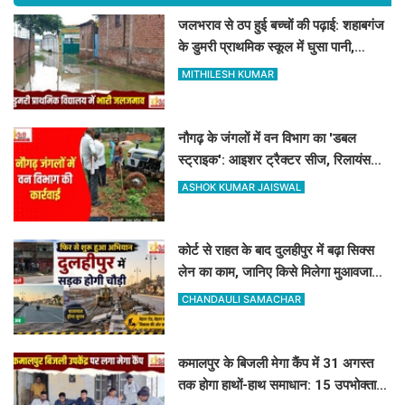
जलभराव से ठप हुई बच्चों की पढ़ाई: शहाबगंज
के डुमरी प्राथमिक स्कूल में घुसा पानी,
ग्रामीणों ने की नाले की मांग
MITHILESH KUMAR
नौगढ़ के जंगलों में वन विभाग का 'डबल
स्ट्राइक': आइशर ट्रैक्टर सीज, रिलायंस
कंपनी की 2 ट्रैक्टर-ट्रॉली जब्त
ASHOK KUMAR JAISWAL
कोर्ट से राहत के बाद दुलहीपुर में बढ़ा सिक्स
लेन का काम, जानिए किसे मिलेगा मुआवजा
और कहां हटेगा अतिक्रमण
CHANDAULI SAMACHAR
कमालपुर के बिजली मेगा कैंप में 31 अगस्त
तक होगा हाथों-हाथ समाधान: 15 उपभोक्ताओं