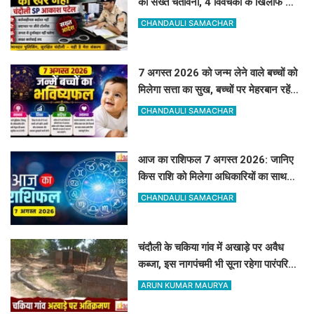
की सख्त चेतावनी, 4 विवेचकों के खिलाफ जांच
शुरू, 60-90 दिन पुराने मामलों का तुरंत करें
CHANDAULI SAMACHAR
निस्तारण
7 अगस्त 2026 को जन्म लेने वाले बच्चों को
मिलेगा सत्ता का सुख, बच्चों पर मेहरबान रहेंगे
ग्रह-नक्षत्र,
CHANDAULI SAMACHAR
आज का राशिफल 7 अगस्त 2026: जानिए
किस राशि को मिलेगा अधिकारियों का साथ
और किसे रहना होगा सतर्क
CHANDAULI SAMACHAR
चंदौली के चकिया गांव में अखाड़े पर अवैध
कब्जा, इस नागपंचमी भी सूना रहेगा पारंपरिक
खेल का मैदान
ARUN KUMAR MAURYA