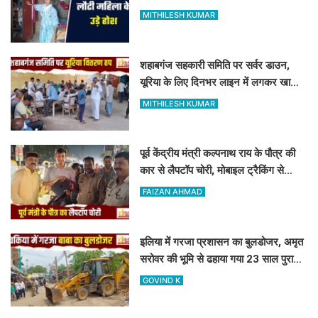
सन्न
MITHILESH KUMAR
शहाबगंज सहकारी समिति पर सर्वर डाउन,
यूरिया के लिए दिनभर लाइन में लगकर खाली
हाथ लौटे किसान
MITHILESH KUMAR
पूर्व केंद्रीय मंत्री कल्पनाथ राय के पौत्र की
कार से लैपटॉप चोरी, मोबाइल ट्रैकिंग से
PPDU जंक्शन के पास बरामद
FAIZAN AHMAD
इलिया में गरजा प्रशासन का बुलडोजर, अमृत
सरोवर की भूमि से ढहाया गया 23 साल पुराना
अवैध निर्माण
GOVIND K