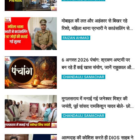
मोबाइल की लत और अहंकार से बिखर रहे
रिश्ते, महिला थाना प्रभारी ने काउंसलिंग से
97 जोड़ों की कराई गई सुलह
FAIZAN AHMAD
6 अगस्त 2026 पंचांग: श्रावण अष्टमी पर
बन रहे हैं कई खास संयोग, जानें राहुकाल और
अभिजीत मुहूर्त का सटीक समय
CHANDAULI SAMACHAR
मुगलसराय में मनाई गई जनेश्वर मिश्र की
जयंती, पूर्व सांसद रामकिशुन यादव बोले- छोटे
लोहिया के विचार आज भी प्रासंगिक
CHANDAULI SAMACHAR
आत्मदाह की कोशिश करते ही DIOS साहब ने