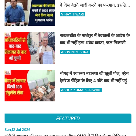
दे दिया वेतने जारी करने का फरमान, इसलिए
रोकी थी सैलरी
VINAY TIWARI
सकलडीहा के माधोपुर में बेदखली के आदेश के
बाद भी नहीं हटा अवैध कब्जा, जल निकासी बंद
होने से किसानों में भारी रोष
ASHVINI MISHRA
नौगढ़ में स्वास्थ्य व्यवस्था की खुली पोल, ब्रेन
हेमरेज पीड़ित के लिए 4 घंटे बाद भी नहीं पहुंची
108 एंबुलेंस
ASHOK KUMAR JAISWAL
FEATURED
Sun,12 Jul 2026