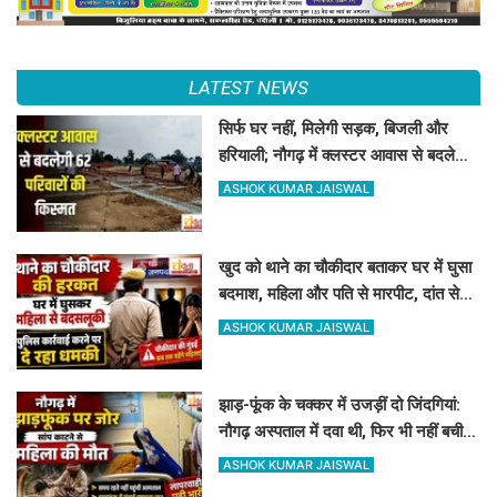
LATEST NEWS
सिर्फ घर नहीं, मिलेगी सड़क, बिजली और
हरियाली; नौगढ़ में क्लस्टर आवास से बदलेगी
62 परिवारों की किस्मत
ASHOK KUMAR JAISWAL
खुद को थाने का चौकीदार बताकर घर में घुसा
बदमाश, महिला और पति से मारपीट, दांत से
काटा
ASHOK KUMAR JAISWAL
झाड़-फूंक के चक्कर में उजड़ीं दो जिंदगियां:
नौगढ़ अस्पताल में दवा थी, फिर भी नहीं बची
गर्भवती की जान
ASHOK KUMAR JAISWAL