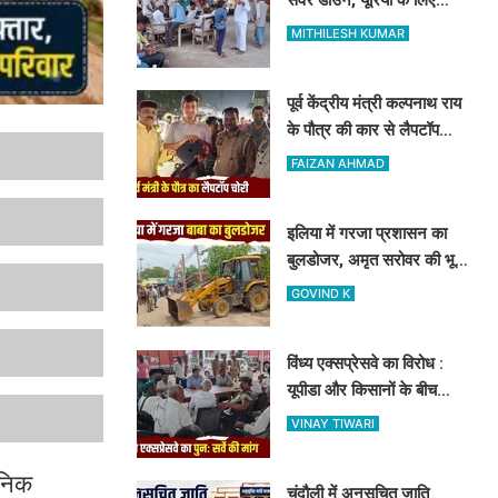
दिनभर लाइन में लगकर खाली
MITHILESH KUMAR
हाथ लौटे किसान
पूर्व केंद्रीय मंत्री कल्पनाथ राय
के पौत्र की कार से लैपटॉप
चोरी, मोबाइल ट्रैकिंग से
FAIZAN AHMAD
PPDU जंक्शन के पास बरामद
इलिया में गरजा प्रशासन का
बुलडोजर, अमृत सरोवर की भूमि
से ढहाया गया 23 साल पुराना
GOVIND K
अवैध निर्माण
विंध्य एक्सप्रेसवे का विरोध :
यूपीडा और किसानों के बीच
कलेक्ट्रेट में हुई वार्ता, दोबारा
VINAY TIWARI
सर्वे कराने का मिला आश्वासन
सनिक
चंदौली में अनुसूचित जाति