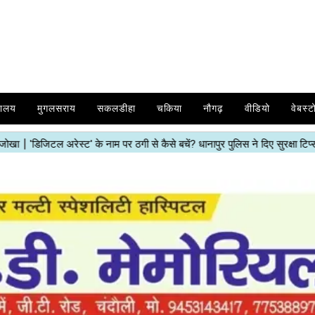
यालय
मुगलसराय
सकलडीहा
चकिया
नौगढ़
वीडियो
वेबस्ट