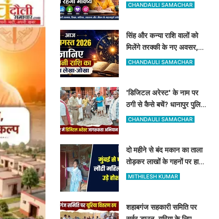
रूप-रंग और करियर में मिलेगी
CHANDAULI SAMACHAR
शानदार सफलता
सिंह और कन्या राशि वालों को
मिलेंगे तरक्की के नए अवसर,
जानिए अपनी राशि का पूरा
CHANDAULI SAMACHAR
लेखा-जोखा
'डिजिटल अरेस्ट' के नाम पर
ठगी से कैसे बचें? धानापुर पुलिस
ने दिए सुरक्षा टिप्स
CHANDAULI SAMACHAR
दो महीने से बंद मकान का ताला
तोड़कर लाखों के गहनों पर हाथ
साफ, मुंबई से लौटी महिला सन्न
MITHILESH KUMAR
शहाबगंज सहकारी समिति पर
सर्वर डाउन, यूरिया के लिए