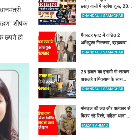
छात्रावासों में प्रवेश शुरू, 20
धानमंत्री
अगस्त तक ऑनलाइन आवेदन
CHANDAULI SAMACHAR
की सुविधा
रहण" शीर्षक
गैंगस्टर एक्ट में वांछित 2
के छपते ही
अभियुक्त गिरफ्तार, ब्रह्मबाबा
मंदिर के पास से पकड़ाए
CHANDAULI SAMACHAR
25 हजार का इनामी गो-तस्कर
असलहे व पिकअप के साथ
गिरफ्तार, 187 करोड़ के
CHANDAULI SAMACHAR
नेटवर्क से जुड़ा तार
मोबाइल की लत और अहंकार से
बिखर रहे रिश्ते, महिला थाना
प्रभारी ने काउंसलिंग से 97
FAIZAN AHMAD
जोड़ों की कराई गई सुलह