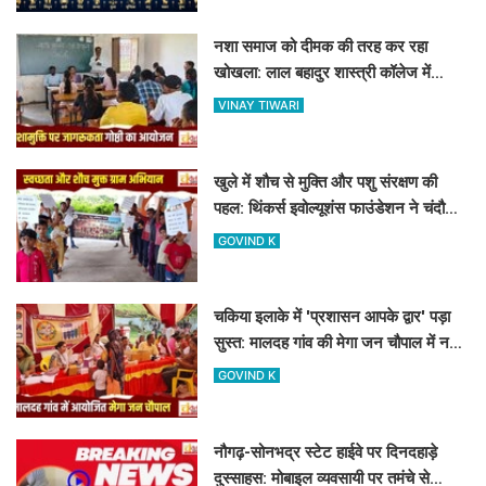
नशा समाज को दीमक की तरह कर रहा
खोखला: लाल बहादुर शास्त्री कॉलेज में
नशामुक्ति गोष्ठी का आयोजन
VINAY TIWARI
खुले में शौच से मुक्ति और पशु संरक्षण की
पहल: थिंकर्स इवोल्यूशंस फाउंडेशन ने चंदौली
के गांवों में चलाया अभियान
GOVIND K
चकिया इलाके में 'प्रशासन आपके द्वार' पड़ा
सुस्त: मालदह गांव की मेगा जन चौपाल में नहीं
पहुंचे बड़े अफसर
GOVIND K
नौगढ़-सोनभद्र स्टेट हाईवे पर दिनदहाड़े
दुस्साहस: मोबाइल व्यवसायी पर तमंचे से