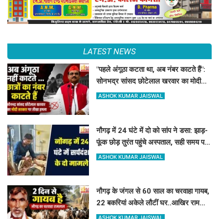
LATEST NEWS
"पहले अंगूठा कटता था, अब नंबर काटते हैं":
सोनभद्र सांसद छोटेलाल खरवार का मोदी
सरकार पर तीखा हमला
ASHOK KUMAR JAISWAL
नौगढ़ में 24 घंटे में दो को सांप ने डसा: झाड़-
फूंक छोड़ तुरंत पहुंचे अस्पताल, सही समय पर
इलाज से बच गयी जान
ASHOK KUMAR JAISWAL
नौगढ़ के जंगल से 60 साल का चरवाहा गायब,
22 बकरियां अकेले लौटीं घर..आखिर रामलाल
कहां गए?
ASHOK KUMAR JAISWAL