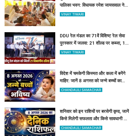
पालिका भवन: विधायक रमेश जायसवाल ने
किया भूमि पूजन
VINAY TIWARI
DDU रेल मंडल का 71वें विशिष्ट रेल सेवा
पुरस्कार में जलवा: 21 शील्ड पर कब्जा, 16
रेलकर्मी भी सम्मानित
VINAY TIWARI
विदेश में चमकेगी किस्मत और कला में बनेंगे
माहिर: जानें 8 अगस्त को जन्मे बच्चों का
जीवन और आज का राशिफल
CHANDAULI SAMACHAR
शनिवार को इन राशियों पर बरसेगी कृपा, जानें
किसे मिलेगी सफलता और किसे सावधानी की
जरूरत
CHANDAULI SAMACHAR