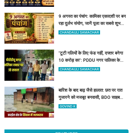
9 अगस्त का पंचांग: कामिका एकादशी पर बन
रहा दुर्लभ संयोग, जानें पूजा का सबसे शुभ
मुहूर्त और राहुकाल
CHANDAULI SAMACHAR
"टूटी गलियों के लिए फंड नहीं, दफ्तर बनेगा
10 करोड़ का": PDDU नगर पालिका के
प्लान पर बोले-संतोष पाठक
CHANDAULI SAMACHAR
बारिश के बाद बाढ़ जैसे हालात: छत पर रात
गुजारने को मजबूर बनवासी, BDO साहब
रास्ता और जलनिकासी तो बनवा दीजिए!
GOVIND K