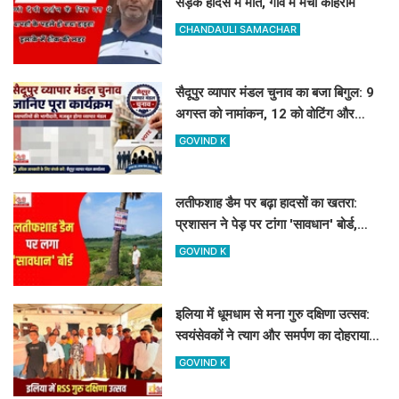
सड़क हादसे में मौत, गांव में मचा कोहराम
CHANDAULI SAMACHAR
सैदूपुर व्यापार मंडल चुनाव का बजा बिगुल: 9
अगस्त को नामांकन, 12 को वोटिंग और
नतीजे
GOVIND K
लतीफशाह डैम पर बढ़ा हादसों का खतरा:
प्रशासन ने पेड़ पर टांगा 'सावधान' बोर्ड,
पर्यटकों से की यह अपील
GOVIND K
इलिया में धूमधाम से मना गुरु दक्षिणा उत्सव:
स्वयंसेवकों ने त्याग और समर्पण का दोहराया
संकल्प
GOVIND K