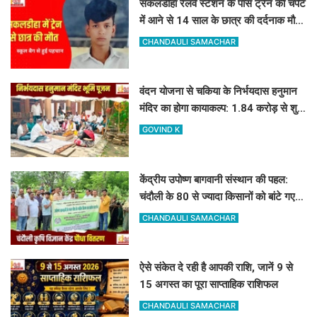
सकलडीहा रेलवे स्टेशन के पास ट्रेन की चपेट
में आने से 14 साल के छात्र की दर्दनाक मौत,
स्कूल बैग से हुई पहचान
CHANDAULI SAMACHAR
वंदन योजना से चकिया के निर्भयदास हनुमान
मंदिर का होगा कायाकल्प: 1.84 करोड़ से शुरू
हुआ भव्य निर्माण कार्य
GOVIND K
केंद्रीय उपोष्ण बागवानी संस्थान की पहल:
चंदौली के 80 से ज्यादा किसानों को बांटे गए
आम, आंवला और अमरूद के पौधे
CHANDAULI SAMACHAR
ऐसे संकेत दे रही है आपकी राशि, जानें 9 से
15 अगस्त का पूरा साप्ताहिक राशिफल
CHANDAULI SAMACHAR