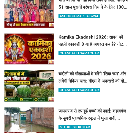
भारी बारिश भी नहीं डिगा सकी हौसला: नौगढ़ में
51 साल पुरानी परंपरा निभाने के लिए 100 से
अधिक कांवरिए बाबा बैद्यनाथ धाम के लिए
ASHOK KUMAR JAISWAL
रवाना
Kamika Ekadashi 2026: सावन की
पहली एकादशी 8 या 9 अगस्त कब है? नोट
करें सही तारीख, मुहूर्त और पारण का समय
CHANDAULI SAMACHAR
चंदौली की गौशालाओं में बनेंगे 'सिक रूम' और
लगेगी नेपियर घास: डीएम ने अफसरों को दी 1
सप्ताह की मोहलत
CHANDAULI SAMACHAR
जलभराव से ठप हुई बच्चों की पढ़ाई: शहाबगंज
के डुमरी प्राथमिक स्कूल में घुसा पानी,
ग्रामीणों ने की नाले की मांग
MITHILESH KUMAR