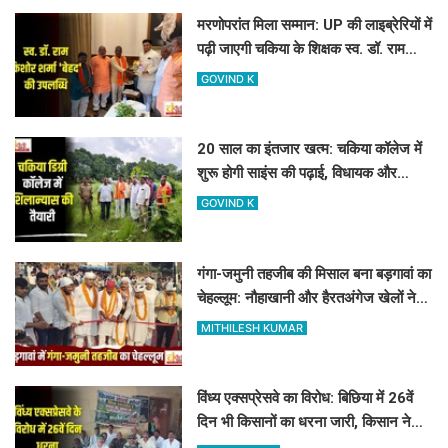
मरणोपरांत मिला सम्मान: UP की लाइब्रेरियों में
पढ़ी जाएगी चकिया के शिक्षक स्व. डॉ. राम
किशोर शर्मा 'बेहद' की पुस्तकें
GOVIND K
20 साल का इंतजार खत्म: चकिया कॉलेज में
शुरू होगी साइंस की पढ़ाई, विधायक और
जिलाध्यक्ष ने किया शिलान्यास स्थल का दौरा
GOVIND K
गंगा-जमुनी तहजीब की मिसाल बना बड़गावां का
चेहल्लूम: नौहाखानी और हैरतअंगेज खेलों ने
बांधा समां
MITHILESH KUMAR
विंध्य एक्सप्रेसवे का विरोध: बिछिया में 26वें
दिन भी किसानों का धरना जारी, किसान नेता
5 दिनों से नजरबंद