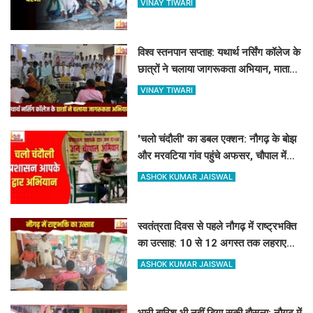
VINAY TIWARI
विश्व स्तनपान सप्ताह: यथार्थ नर्सिंग कॉलेज के
छात्रों ने चलाया जागरूकता अभियान, माताओं
को बताए स्तनपान के लाभ
VINAY TIWARI
'चलो चंदौली' का डबल एक्शन: नौगढ़ के बोझ
और मरवटिया गांव पहुंचे अफसर, चौपाल में
सुनीं जनसमस्याएं
ASHOK KUMAR JAISWAL
स्वतंत्रता दिवस से पहले नौगढ़ में राष्ट्रभक्ति
का उत्साह: 10 से 12 अगस्त तक लहराएगा
हर घर तिरंगा
ASHOK KUMAR JAISWAL