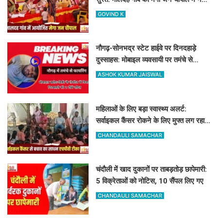
पहुंचे बड़े अफसर
GOVIND K
नौगढ़-सोनभद्र स्टेट हाईवे पर दिनदहाड़े
दुस्साहस: मोबाइल व्यवसायी पर तमंचे से
फायरिंग, हाथ में लगी गोली
ASHOK KUMAR JAISWAL
महिलाओं के लिए बड़ा स्वास्थ्य अलर्ट:
सर्वाइकल कैंसर रोकने के लिए मुफ्त लग रहा
HPV का टीका
CHANDAULI SAMACHAR
चंदौली में खाद दुकानों पर ताबड़तोड़ छापेमारी:
5 विक्रेताओं को नोटिस, 10 सैंपल लिए गए
CHANDAULI SAMACHAR