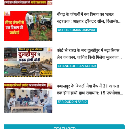
नौगढ़ के जंगलों में वन विभाग का 'डबल
स्ट्राइक': आइशर ट्रैक्टर सीज, रिलायंस
कंपनी की 2 ट्रैक्टर-ट्रॉली जब्त
ASHOK KUMAR JAISWAL
कोर्ट से राहत के बाद दुलहीपुर में बढ़ा सिक्स
लेन का काम, जानिए किसे मिलेगा मुआवजा
और कहां हटेगा अतिक्रमण
CHANDAULI SAMACHAR
कमालपुर के बिजली मेगा कैंप में 31 अगस्त
तक होगा हाथों-हाथ समाधान: 15 उपभोक्ताओं
के बिल सुधरे, डेढ़ लाख की वसूली
FARIDUDDIN FARID
FEATURED