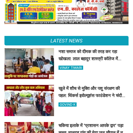
LATEST NEWS
नशा समाज को दीमक की तरह कर रहा
खोखला: लाल बहादुर शास्त्री कॉलेज में
नशामुक्ति गोष्ठी का आयोजन
VINAY TIWARI
खुले में शौच से मुक्ति और पशु संरक्षण की
पहल: थिंकर्स इवोल्यूशंस फाउंडेशन ने चंदौली
के गांवों में चलाया अभियान
GOVIND K
चकिया इलाके में 'प्रशासन आपके द्वार' पड़ा
सुस्त: मालदह गांव की मेगा जन चौपाल में नहीं