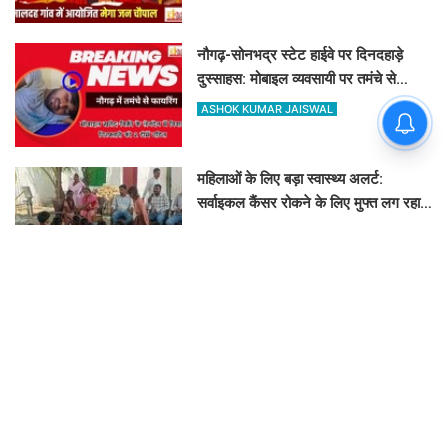
नौगढ़-सोनभद्र स्टेट हाईवे पर दिनदहाड़े
दुस्साहस: मोबाइल व्यवसायी पर तमंचे से
फायरिंग, हाथ में लगी गोली
ASHOK KUMAR JAISWAL
महिलाओं के लिए बड़ा स्वास्थ्य अलर्ट:
सर्वाइकल कैंसर रोकने के लिए मुफ्त लग रहा
HPV का टीका
CHANDAULI SAMACHAR
चंदौली में खाद दुकानों पर ताबड़तोड़ छापेमारी:
5 विक्रेताओं को नोटिस, 10 सैंपल लिए गए
CHANDAULI SAMACHAR
मरणोपरांत मिला सम्मान: UP की लाइब्रेरियों में