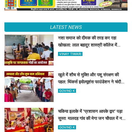
LATEST NEWS
नशा समाज को दीमक की तरह कर रहा
खोखला: लाल बहादुर शास्त्री कॉलेज में
नशामुक्ति गोष्ठी का आयोजन
VINAY TIWARI
खुले में शौच से मुक्ति और पशु संरक्षण की
पहल: थिंकर्स इवोल्यूशंस फाउंडेशन ने चंदौली
के गांवों में चलाया अभियान
GOVIND K
चकिया इलाके में 'प्रशासन आपके द्वार' पड़ा
सुस्त: मालदह गांव की मेगा जन चौपाल में नहीं
पहुंचे बड़े अफसर
GOVIND K